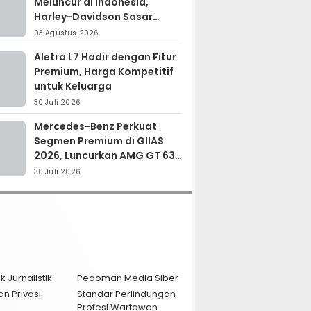
Meluncur di Indonesia,
Harley-Davidson Sasar
Kolektor Motor Premium
03 Agustus 2026
Aletra L7 Hadir dengan Fitur
Premium, Harga Kompetitif
untuk Keluarga
30 Juli 2026
Mercedes-Benz Perkuat
Segmen Premium di GIIAS
2026, Luncurkan AMG GT 63
PRO dan GLC 200
30 Juli 2026
k Jurnalistik
Pedoman Media Siber
an Privasi
Standar Perlindungan
Profesi Wartawan