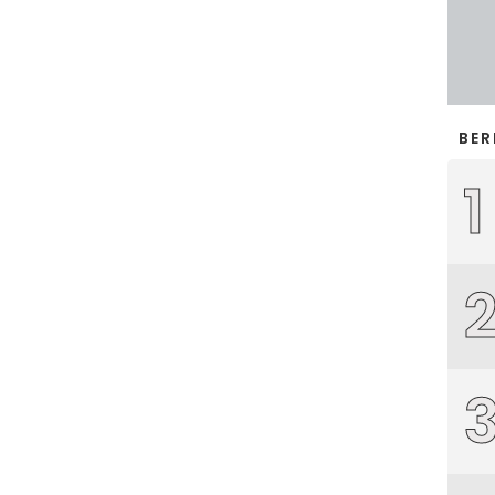
BER
1