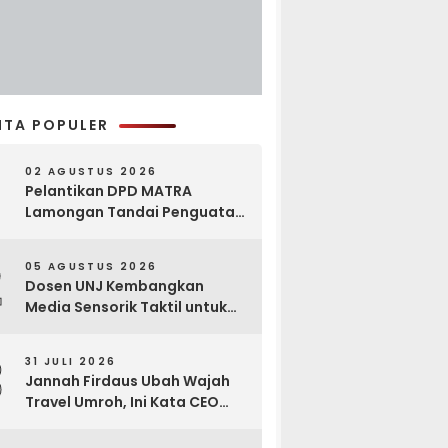
ITA POPULER
02 AGUSTUS 2026
Pelantikan DPD MATRA
Lamongan Tandai Penguatan
Gerakan Pelestarian Budaya
2
05 AGUSTUS 2026
Dosen UNJ Kembangkan
Media Sensorik Taktil untuk
Anak Berkebutuhan Khusus
3
31 JULI 2026
Jannah Firdaus Ubah Wajah
Travel Umroh, Ini Kata CEO
Wael Ahmed