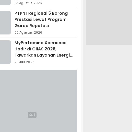
Madagaskar
03 Agustus 2026
PTPN I Regional 5 Borong
Prestasi Lewat Program
Garda Reputasi
02 Agustus 2026
MyPertamina Xperience
Hadir di GIIAS 2026,
Tawarkan Layanan Energi
Terintegrasi
29 Juli 2026