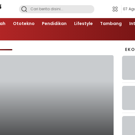
07 Ag
ah
Ototekno
Pendidikan
Lifestyle
Tambang
In
EK