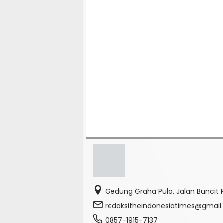
Gedung Graha Pulo, Jalan Buncit R
redaksitheindonesiatimes@gmai
0857-1915-7137