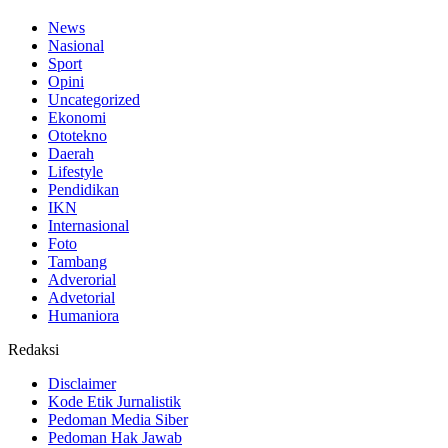
News
Nasional
Sport
Opini
Uncategorized
Ekonomi
Ototekno
Daerah
Lifestyle
Pendidikan
IKN
Internasional
Foto
Tambang
Adverorial
Advetorial
Humaniora
Redaksi
Disclaimer
Kode Etik Jurnalistik
Pedoman Media Siber
Pedoman Hak Jawab