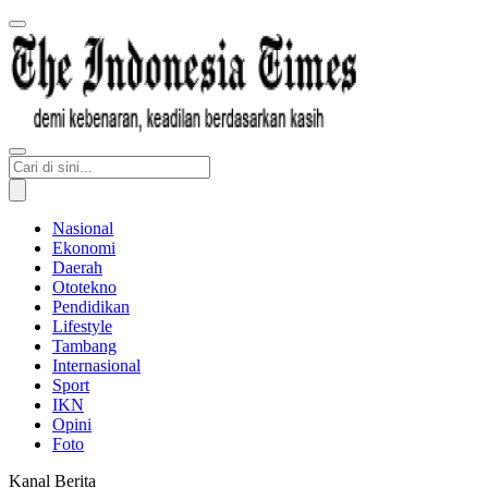
Nasional
Ekonomi
Daerah
Ototekno
Pendidikan
Lifestyle
Tambang
Internasional
Sport
IKN
Opini
Foto
Kanal Berita