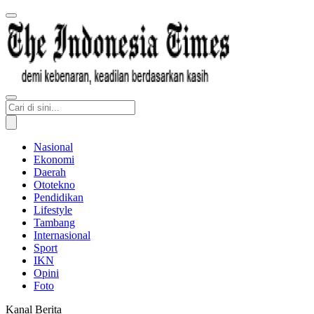
Nasional
Ekonomi
Daerah
Ototekno
Pendidikan
Lifestyle
Tambang
Internasional
Sport
IKN
Opini
Foto
Kanal Berita