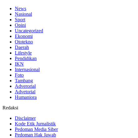
News
Nasional
Sport
Opini
Uncategorized
Ekonomi
Ototekno
Daerah
Lifestyle
Pendidikan
IKN
Internasional
Foto
Tambang
Adverorial
Advetorial
Humaniora
Redaksi
Disclaimer
Kode Etik Jurnalistik
Pedoman Media Siber
Pedoman Hak Jawab