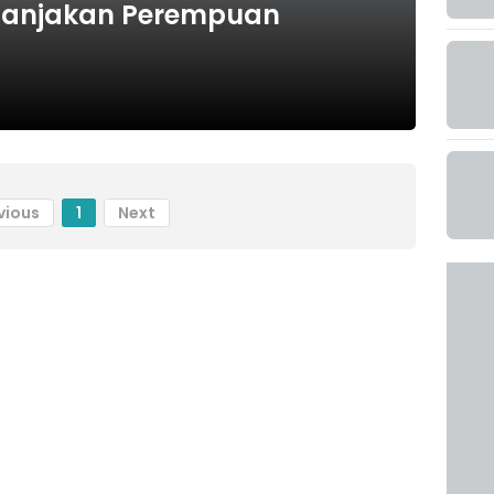
manjakan Perempuan
vious
1
Next