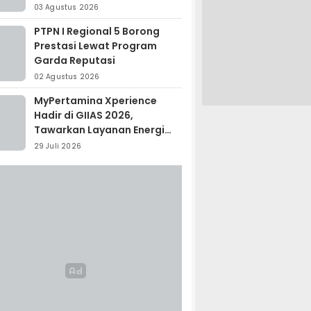
Madagaskar
03 Agustus 2026
PTPN I Regional 5 Borong
Prestasi Lewat Program
Garda Reputasi
02 Agustus 2026
MyPertamina Xperience
Hadir di GIIAS 2026,
Tawarkan Layanan Energi
Terintegrasi
29 Juli 2026