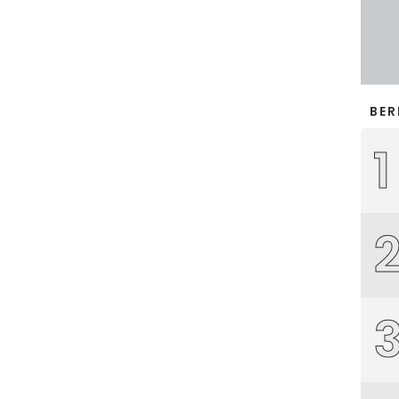
BER
1