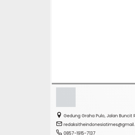
Gedung Graha Pulo, Jalan Buncit R
redaksitheindonesiatimes@gmai
0857-1915-7137