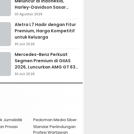
Meluncur di Indonesia,
Harley-Davidson Sasar
Kolektor Motor Premium
03 Agustus 2026
Aletra L7 Hadir dengan Fitur
Premium, Harga Kompetitif
untuk Keluarga
30 Juli 2026
Mercedes-Benz Perkuat
Segmen Premium di GIIAS
2026, Luncurkan AMG GT 63
PRO dan GLC 200
30 Juli 2026
k Jurnalistik
Pedoman Media Siber
an Privasi
Standar Perlindungan
Profesi Wartawan