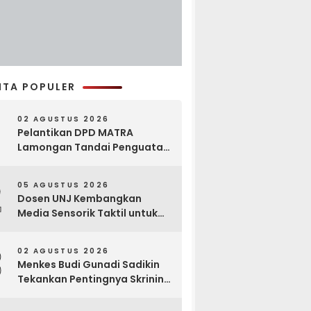
ITA POPULER
02 AGUSTUS 2026
Pelantikan DPD MATRA
Lamongan Tandai Penguatan
Gerakan Pelestarian Budaya
2
05 AGUSTUS 2026
Dosen UNJ Kembangkan
Media Sensorik Taktil untuk
Anak Berkebutuhan Khusus
3
02 AGUSTUS 2026
Menkes Budi Gunadi Sadikin
Tekankan Pentingnya Skrining
di Bogor Oncology Summit
2026