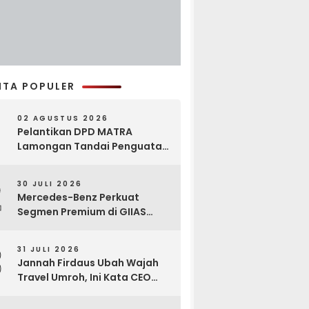
ITA POPULER
02 AGUSTUS 2026
Pelantikan DPD MATRA
Lamongan Tandai Penguatan
Gerakan Pelestarian Budaya
2
30 JULI 2026
Mercedes-Benz Perkuat
Segmen Premium di GIIAS
2026, Luncurkan AMG GT 63
PRO dan GLC 200
3
31 JULI 2026
Jannah Firdaus Ubah Wajah
Travel Umroh, Ini Kata CEO
Wael Ahmed