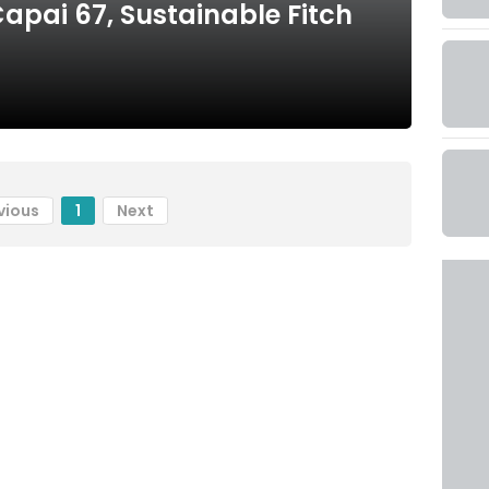
apai 67, Sustainable Fitch
vious
1
Next