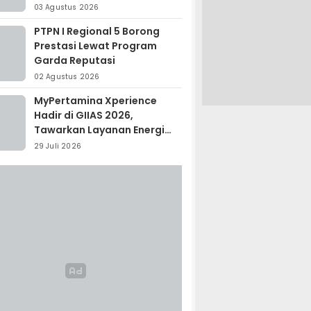
Madagaskar
03 Agustus 2026
PTPN I Regional 5 Borong
Prestasi Lewat Program
Garda Reputasi
02 Agustus 2026
MyPertamina Xperience
Hadir di GIIAS 2026,
Tawarkan Layanan Energi
Terintegrasi
29 Juli 2026