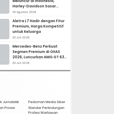
Meluncur di Indonesia,
Harley-Davidson Sasar
Kolektor Motor Premium
03 Agustus 2026
Aletra L7 Hadir dengan Fitur
Premium, Harga Kompetitif
untuk Keluarga
30 Juli 2026
Mercedes-Benz Perkuat
Segmen Premium di GIIAS
2026, Luncurkan AMG GT 63
PRO dan GLC 200
30 Juli 2026
k Jurnalistik
Pedoman Media Siber
an Privasi
Standar Perlindungan
Profesi Wartawan