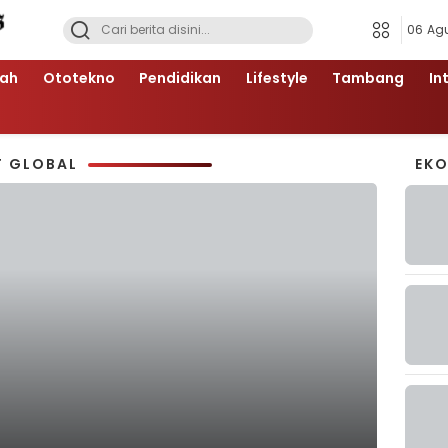
06 Ag
ah
Ototekno
Pendidikan
Lifestyle
Tambang
In
T GLOBAL
EK