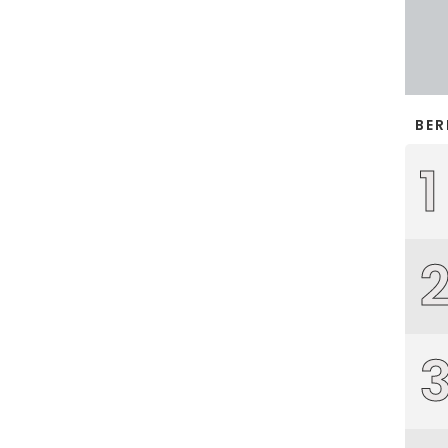
BER
1