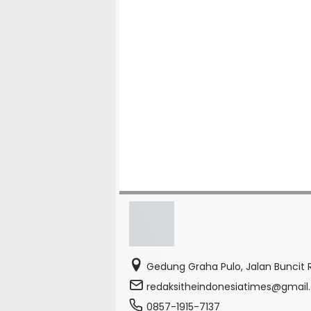
Gedung Graha Pulo, Jalan Buncit R
redaksitheindonesiatimes@gmai
0857-1915-7137