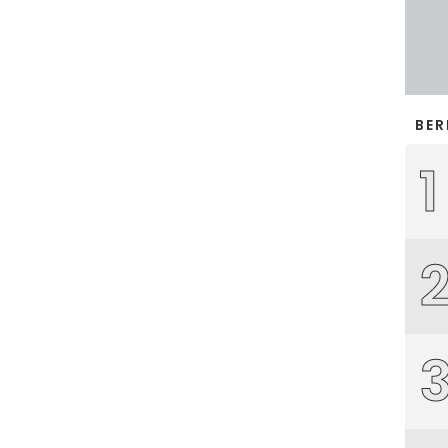
BER
1