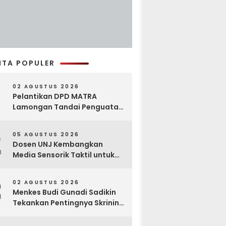
ITA POPULER
02 AGUSTUS 2026
Pelantikan DPD MATRA
Lamongan Tandai Penguatan
Gerakan Pelestarian Budaya
2
05 AGUSTUS 2026
Dosen UNJ Kembangkan
Media Sensorik Taktil untuk
Anak Berkebutuhan Khusus
3
02 AGUSTUS 2026
Menkes Budi Gunadi Sadikin
Tekankan Pentingnya Skrining
di Bogor Oncology Summit
2026