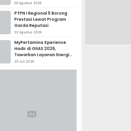
Madagaskar
03 Agustus 2026
PTPN I Regional 5 Borong
Prestasi Lewat Program
Garda Reputasi
02 Agustus 2026
MyPertamina Xperience
Hadir di GIIAS 2026,
Tawarkan Layanan Energi
Terintegrasi
29 Juli 2026