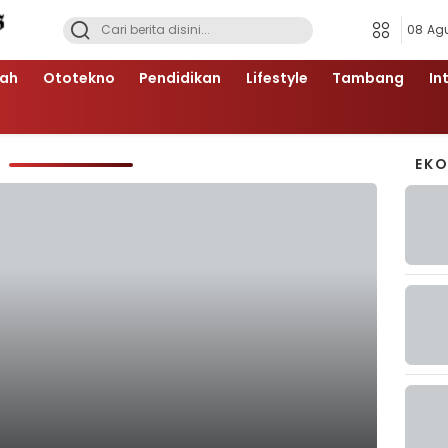
08 Ag
ah
Ototekno
Pendidikan
Lifestyle
Tambang
In
EK