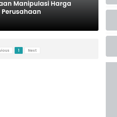
aan Manipulasi Harga
10 Perusahaan
vious
1
Next