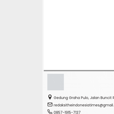
Gedung Graha Pulo, Jalan Buncit R
redaksitheindonesiatimes@gmai
0857-1915-7137