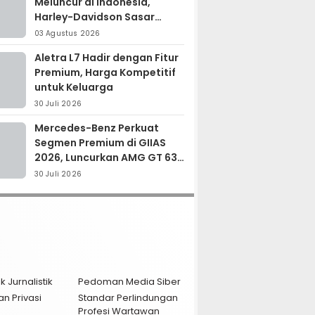
Meluncur di Indonesia,
Harley-Davidson Sasar
Kolektor Motor Premium
03 Agustus 2026
Aletra L7 Hadir dengan Fitur
Premium, Harga Kompetitif
untuk Keluarga
30 Juli 2026
Mercedes-Benz Perkuat
Segmen Premium di GIIAS
2026, Luncurkan AMG GT 63
PRO dan GLC 200
30 Juli 2026
k Jurnalistik
Pedoman Media Siber
an Privasi
Standar Perlindungan
Profesi Wartawan