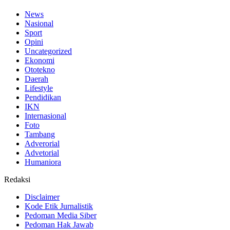
News
Nasional
Sport
Opini
Uncategorized
Ekonomi
Ototekno
Daerah
Lifestyle
Pendidikan
IKN
Internasional
Foto
Tambang
Adverorial
Advetorial
Humaniora
Redaksi
Disclaimer
Kode Etik Jurnalistik
Pedoman Media Siber
Pedoman Hak Jawab