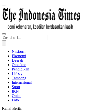
Nasional
Ekonomi
Daerah
Ototekno
Pendidikan
Lifestyle
Tambang
Internasional
Sport
IKN
Opini
Foto
Kanal Berita