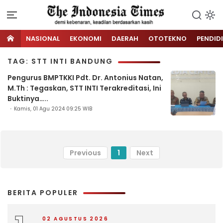
NASIONAL
EKONOMI
DAERAH
OTOTEKNO
PENDID
TAG: STT INTI BANDUNG
Pengurus BMPTKKI Pdt. Dr. Antonius Natan,
M.Th : Tegaskan, STT INTI Terakreditasi, Ini
Buktinya…..
Kamis, 01 Agu 2024 09:25 WIB
Previous
1
Next
BERITA POPULER
02 AGUSTUS 2026