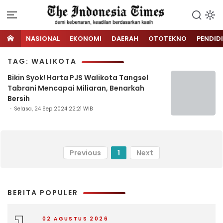
NASIONAL
EKONOMI
DAERAH
OTOTEKNO
PENDID
TAG: WALIKOTA
Bikin Syok! Harta PJS Walikota Tangsel
Tabrani Mencapai Miliaran, Benarkah
Bersih
Selasa, 24 Sep 2024 22:21 WIB
Previous
1
Next
BERITA POPULER
02 AGUSTUS 2026