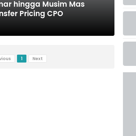
mar hingga Musim Mas
nsfer Pricing CPO
vious
1
Next