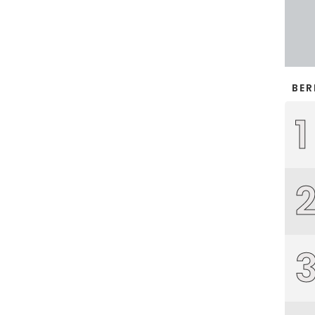
BER
1