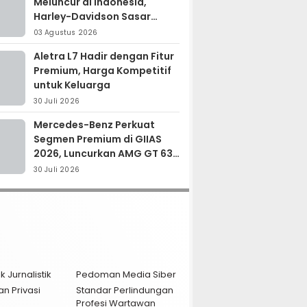
Meluncur di Indonesia,
Harley-Davidson Sasar
Kolektor Motor Premium
03 Agustus 2026
Aletra L7 Hadir dengan Fitur
Premium, Harga Kompetitif
untuk Keluarga
30 Juli 2026
Mercedes-Benz Perkuat
Segmen Premium di GIIAS
2026, Luncurkan AMG GT 63
PRO dan GLC 200
30 Juli 2026
k Jurnalistik
Pedoman Media Siber
an Privasi
Standar Perlindungan
Profesi Wartawan