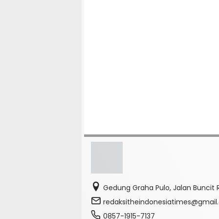
Gedung Graha Pulo, Jalan Buncit R
redaksitheindonesiatimes@gmai
0857-1915-7137