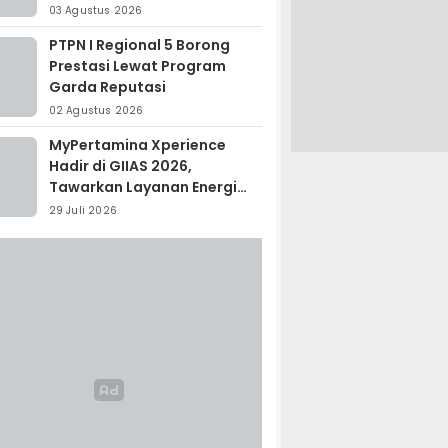
Madagaskar
03 Agustus 2026
PTPN I Regional 5 Borong
Prestasi Lewat Program
Garda Reputasi
02 Agustus 2026
MyPertamina Xperience
Hadir di GIIAS 2026,
Tawarkan Layanan Energi
Terintegrasi
29 Juli 2026