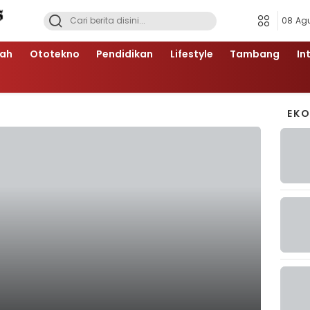
08 Ag
ah
Ototekno
Pendidikan
Lifestyle
Tambang
In
EK