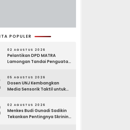
ITA POPULER
02 AGUSTUS 2026
Pelantikan DPD MATRA
Lamongan Tandai Penguatan
Gerakan Pelestarian Budaya
2
05 AGUSTUS 2026
Dosen UNJ Kembangkan
Media Sensorik Taktil untuk
Anak Berkebutuhan Khusus
3
02 AGUSTUS 2026
Menkes Budi Gunadi Sadikin
Tekankan Pentingnya Skrining
di Bogor Oncology Summit
2026