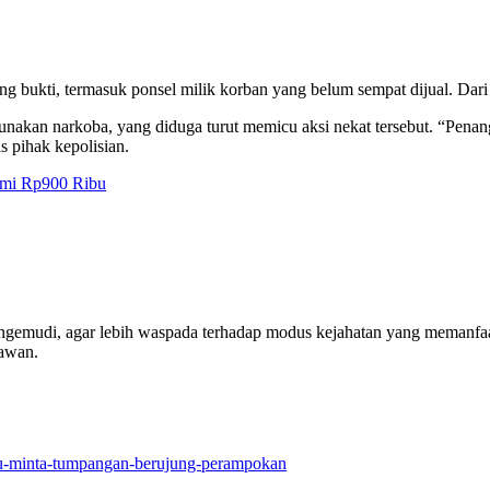
ang bukti, termasuk ponsel milik korban yang belum sempat dijual. Da
unakan narkoba, yang diduga turut memicu aksi nekat tersebut. “Penan
 pihak kepolisian.
emi Rp900 Ribu
ngemudi, agar lebih waspada terhadap modus kejahatan yang memanfaat
lawan.
ru-minta-tumpangan-berujung-perampokan