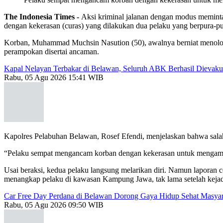
The Indonesia Times -
Aksi kriminal jalanan dengan modus memint
dengan kekerasan (curas) yang dilakukan dua pelaku yang berpura-
Korban, Muhammad Muchsin Nasution (50), awalnya berniat menolong 
perampokan disertai ancaman.
Kapal Nelayan Terbakar di Belawan, Seluruh ABK Berhasil Dievaku
Rabu, 05 Agu 2026 15:41 WIB
Kapolres Pelabuhan Belawan, Rosef Efendi, menjelaskan bahwa sal
“Pelaku sempat mengancam korban dengan kekerasan untuk mengambil
Usai beraksi, kedua pelaku langsung melarikan diri. Namun laporan 
menangkap pelaku di kawasan Kampung Jawa, tak lama setelah kejad
Car Free Day Perdana di Belawan Dorong Gaya Hidup Sehat Masyar
Rabu, 05 Agu 2026 09:50 WIB