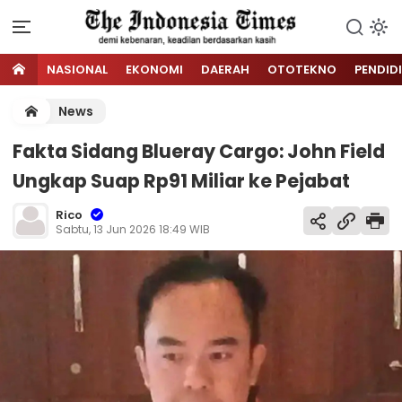
NASIONAL
EKONOMI
DAERAH
OTOTEKNO
PENDID
News
Fakta Sidang Blueray Cargo: John Field
Ungkap Suap Rp91 Miliar ke Pejabat
Rico
Sabtu, 13 Jun 2026 18:49 WIB