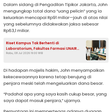
Dalam sidang di Pengadilan Tipikor Jakarta, John
mengungkap total dana “uang pelicin” yang ia
keluarkan mencapai Rp91 miliar—jauh di atas nilai
yang sebelumnya didakwakan jaksa sebesar
Rp63,1 miliar.
Riset Kampus Tak Berhenti di
Laboratorium, Fakultas Farmasi UNAIR
Rabu, 08 Jul 2026 19:00 WIB
Gandeng BPOM
Di hadapan majelis hakim, John menyampaikan
kekecewaannya karena tetap berujung di
penjara meski telah mengeluarkan dana besar.
“Padahal apa yang saya kasih cukup besar, yang
saya dapat masuk penjara,” ujarnya.
Pernyataan ini mempertegas adanya dugaan