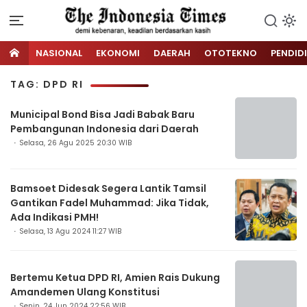
NASIONAL
EKONOMI
DAERAH
OTOTEKNO
PENDID
TAG: DPD RI
Municipal Bond Bisa Jadi Babak Baru
Pembangunan Indonesia dari Daerah
Selasa, 26 Agu 2025 20:30 WIB
Bamsoet Didesak Segera Lantik Tamsil
Gantikan Fadel Muhammad: Jika Tidak,
Ada Indikasi PMH!
Selasa, 13 Agu 2024 11:27 WIB
Bertemu Ketua DPD RI, Amien Rais Dukung
Amandemen Ulang Konstitusi
Senin, 24 Jun 2024 22:56 WIB