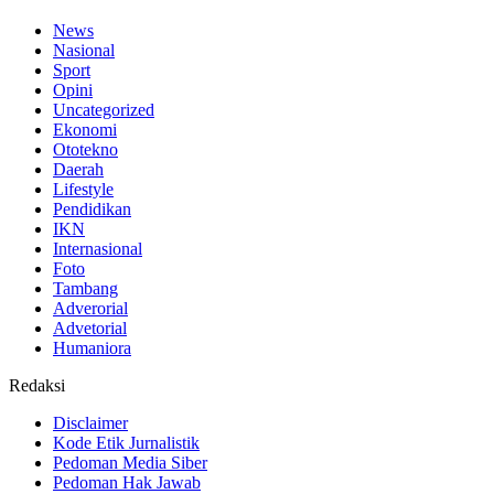
News
Nasional
Sport
Opini
Uncategorized
Ekonomi
Ototekno
Daerah
Lifestyle
Pendidikan
IKN
Internasional
Foto
Tambang
Adverorial
Advetorial
Humaniora
Redaksi
Disclaimer
Kode Etik Jurnalistik
Pedoman Media Siber
Pedoman Hak Jawab