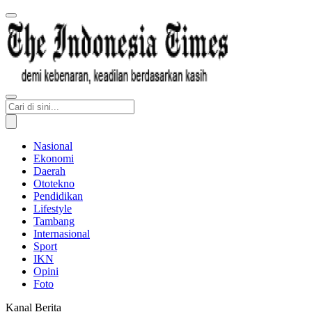
Nasional
Ekonomi
Daerah
Ototekno
Pendidikan
Lifestyle
Tambang
Internasional
Sport
IKN
Opini
Foto
Kanal Berita