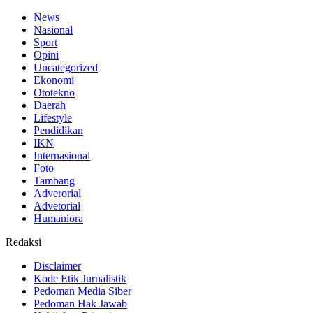
News
Nasional
Sport
Opini
Uncategorized
Ekonomi
Ototekno
Daerah
Lifestyle
Pendidikan
IKN
Internasional
Foto
Tambang
Adverorial
Advetorial
Humaniora
Redaksi
Disclaimer
Kode Etik Jurnalistik
Pedoman Media Siber
Pedoman Hak Jawab