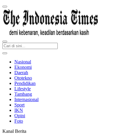
Nasional
Ekonomi
Daerah
Ototekno
Pendidikan
Lifestyle
Tambang
Internasional
Sport
IKN
Opini
Foto
Kanal Berita