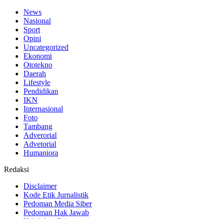
News
Nasional
Sport
Opini
Uncategorized
Ekonomi
Ototekno
Daerah
Lifestyle
Pendidikan
IKN
Internasional
Foto
Tambang
Adverorial
Advetorial
Humaniora
Redaksi
Disclaimer
Kode Etik Jurnalistik
Pedoman Media Siber
Pedoman Hak Jawab