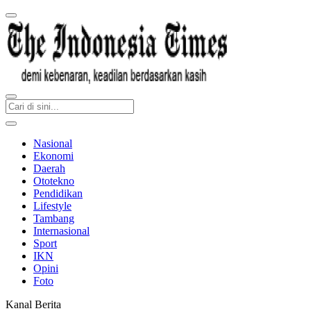
Nasional
Ekonomi
Daerah
Ototekno
Pendidikan
Lifestyle
Tambang
Internasional
Sport
IKN
Opini
Foto
Kanal Berita