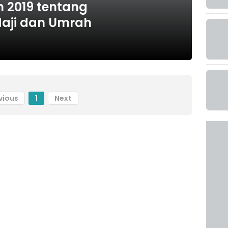
 2019 tentang
aji dan Umrah
vious
1
Next