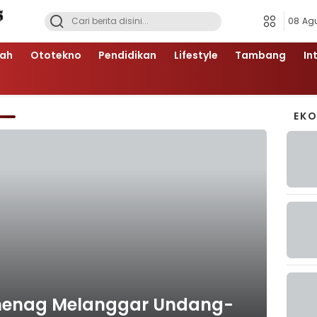
08 Ag
ah
Ototekno
Pendidikan
Lifestyle
Tambang
In
EK
Kemenag Melanggar Undang-