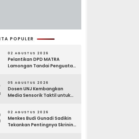
ITA POPULER
02 AGUSTUS 2026
Pelantikan DPD MATRA
Lamongan Tandai Penguatan
Gerakan Pelestarian Budaya
2
05 AGUSTUS 2026
Dosen UNJ Kembangkan
Media Sensorik Taktil untuk
Anak Berkebutuhan Khusus
3
02 AGUSTUS 2026
Menkes Budi Gunadi Sadikin
Tekankan Pentingnya Skrining
di Bogor Oncology Summit
2026