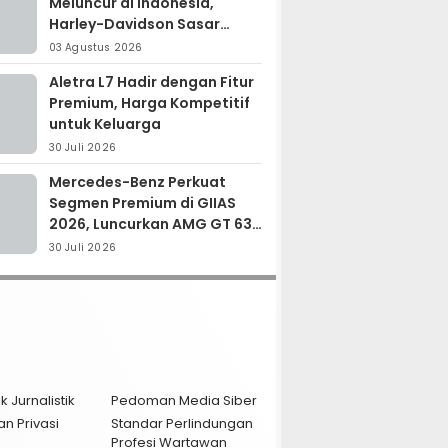
Meluncur di Indonesia,
Harley-Davidson Sasar
Kolektor Motor Premium
03 Agustus 2026
Aletra L7 Hadir dengan Fitur
Premium, Harga Kompetitif
untuk Keluarga
30 Juli 2026
Mercedes-Benz Perkuat
Segmen Premium di GIIAS
2026, Luncurkan AMG GT 63
PRO dan GLC 200
30 Juli 2026
k Jurnalistik
Pedoman Media Siber
an Privasi
Standar Perlindungan
Profesi Wartawan