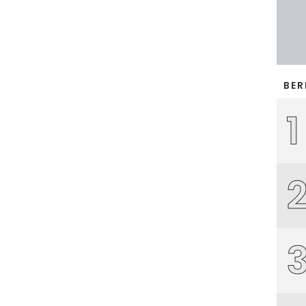
BER
1