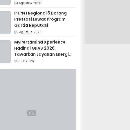
Madagaskar
03 Agustus 2026
PTPN I Regional 5 Borong
Prestasi Lewat Program
Garda Reputasi
02 Agustus 2026
MyPertamina Xperience
Hadir di GIIAS 2026,
Tawarkan Layanan Energi
Terintegrasi
29 Juli 2026