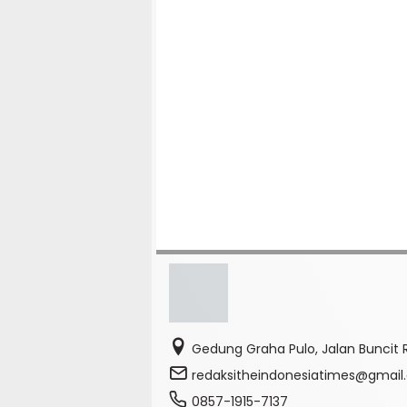
Gedung Graha Pulo, Jalan Buncit R
redaksitheindonesiatimes@gmai
0857-1915-7137