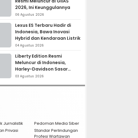
Resmi Meluncur di GIIAS
2026, Ini Keunggulannya
06 Agustus 2026
Lexus ES Terbaru Hadir di
Indonesia, Bawa Inovasi
Hybrid dan Kendaraan Listrik
04 Agustus 2026
Liberty Edition Resmi
Meluncur di Indonesia,
Harley-Davidson Sasar
Kolektor Motor Premium
03 Agustus 2026
k Jurnalistik
Pedoman Media Siber
an Privasi
Standar Perlindungan
Profesi Wartawan