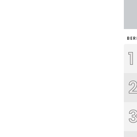
BER
1