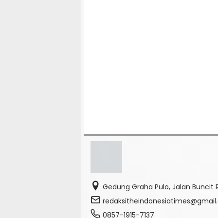
Gedung Graha Pulo, Jalan Buncit R
redaksitheindonesiatimes@gmai
0857-1915-7137