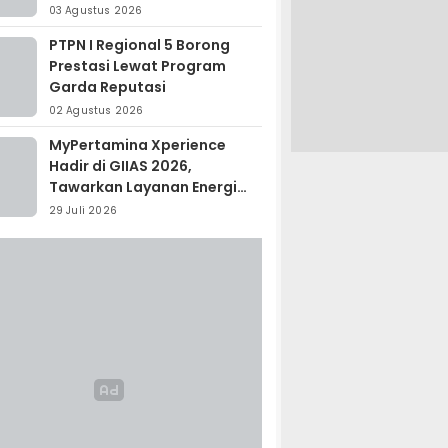
Madagaskar
03 Agustus 2026
PTPN I Regional 5 Borong
Prestasi Lewat Program
Garda Reputasi
02 Agustus 2026
MyPertamina Xperience
Hadir di GIIAS 2026,
Tawarkan Layanan Energi
Terintegrasi
29 Juli 2026