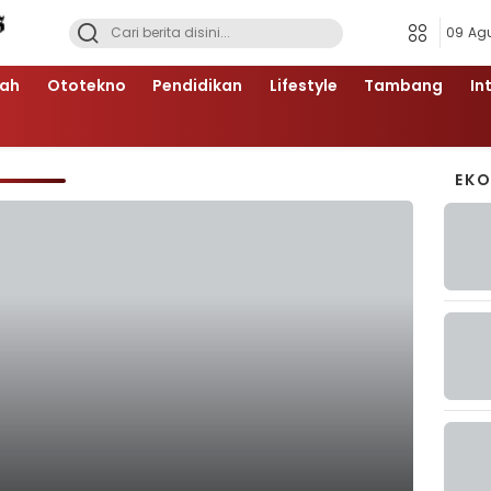
09 Ag
ah
Ototekno
Pendidikan
Lifestyle
Tambang
In
EK