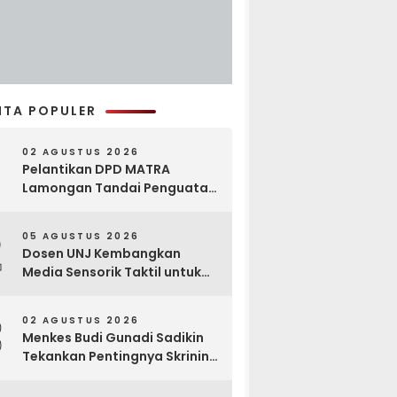
ITA POPULER
02 AGUSTUS 2026
Pelantikan DPD MATRA
Lamongan Tandai Penguatan
Gerakan Pelestarian Budaya
2
05 AGUSTUS 2026
Dosen UNJ Kembangkan
Media Sensorik Taktil untuk
Anak Berkebutuhan Khusus
3
02 AGUSTUS 2026
Menkes Budi Gunadi Sadikin
Tekankan Pentingnya Skrining
di Bogor Oncology Summit
2026