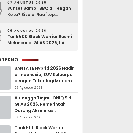
4
07 AGUSTUS 2026
Sunset Sambil BBQ di Tengah
Kota? Bisa di Rooftop
EXCOTEL Surabaya
5
06 AGUSTUS 2026
Tank 500 Black Warrior Resmi
Meluncur di GIIAS 2026, Ini
Keunggulannya
OTEKNO
SANTA FE Hybrid 2026 Hadir
di Indonesia, SUV Keluarga
dengan Teknologi Modern
09 Agustus 2026
Airlangga Tinjau IONIQ 9 di
GIIAS 2026, Pemerintah
Dorong Akselerasi
Kendaraan Listrik
08 Agustus 2026
Tank 500 Black Warrior