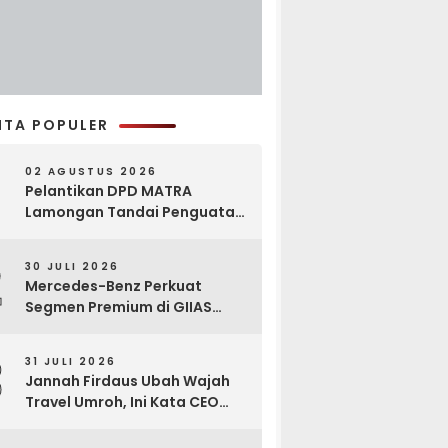
ITA POPULER
02 AGUSTUS 2026
Pelantikan DPD MATRA
Lamongan Tandai Penguatan
Gerakan Pelestarian Budaya
2
30 JULI 2026
Mercedes-Benz Perkuat
Segmen Premium di GIIAS
2026, Luncurkan AMG GT 63
PRO dan GLC 200
3
31 JULI 2026
Jannah Firdaus Ubah Wajah
Travel Umroh, Ini Kata CEO
Wael Ahmed