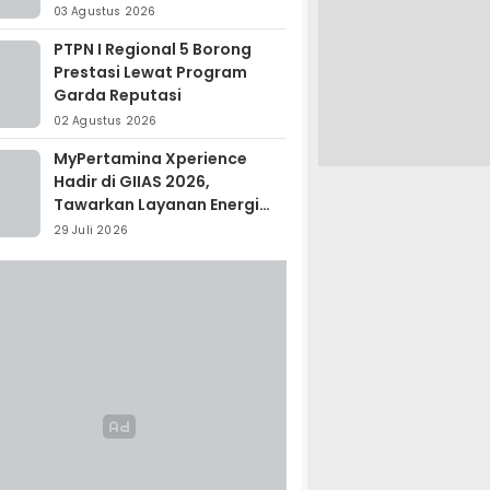
Madagaskar
03 Agustus 2026
PTPN I Regional 5 Borong
Prestasi Lewat Program
Garda Reputasi
02 Agustus 2026
MyPertamina Xperience
Hadir di GIIAS 2026,
Tawarkan Layanan Energi
Terintegrasi
29 Juli 2026