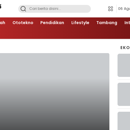
06 Ag
ah
Ototekno
Pendidikan
Lifestyle
Tambang
In
EK