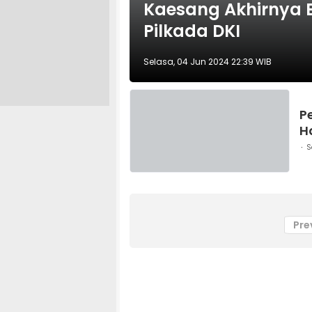
Kaesang Akhirnya 
Pilkada DKI
Selasa, 04 Jun 2024 22:39 WIB
Pe
H
S
Pre