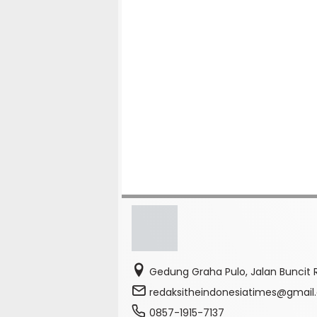
Gedung Graha Pulo, Jalan Buncit R
redaksitheindonesiatimes@gmai
0857-1915-7137