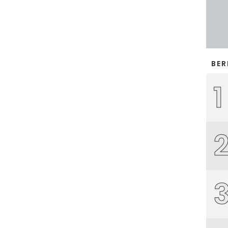
BER
1