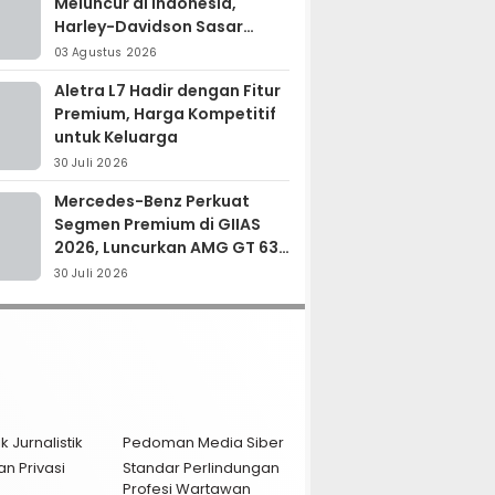
Meluncur di Indonesia,
Harley-Davidson Sasar
Kolektor Motor Premium
03 Agustus 2026
Aletra L7 Hadir dengan Fitur
Premium, Harga Kompetitif
untuk Keluarga
30 Juli 2026
Mercedes-Benz Perkuat
Segmen Premium di GIIAS
2026, Luncurkan AMG GT 63
PRO dan GLC 200
30 Juli 2026
k Jurnalistik
Pedoman Media Siber
an Privasi
Standar Perlindungan
Profesi Wartawan