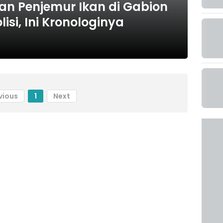
an Penjemur Ikan di Gabion
isi, Ini Kronologinya
vious
1
Next