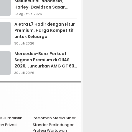
Meluncur di Indonesia,
Harley-Davidson Sasar
Kolektor Motor Premium
03 Agustus 2026
Aletra L7 Hadir dengan Fitur
Premium, Harga Kompetitif
untuk Keluarga
30 Juli 2026
Mercedes-Benz Perkuat
Segmen Premium di GIIAS
2026, Luncurkan AMG GT 63
PRO dan GLC 200
30 Juli 2026
k Jurnalistik
Pedoman Media Siber
an Privasi
Standar Perlindungan
Profesi Wartawan