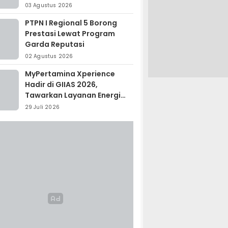
Madagaskar
03 Agustus 2026
PTPN I Regional 5 Borong
Prestasi Lewat Program
Garda Reputasi
02 Agustus 2026
MyPertamina Xperience
Hadir di GIIAS 2026,
Tawarkan Layanan Energi
Terintegrasi
29 Juli 2026