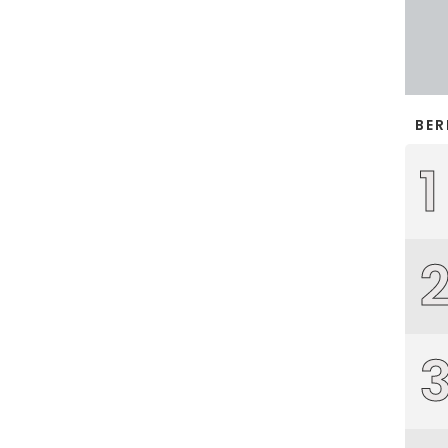
BER
1