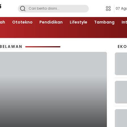
07 Ag
ah
Ototekno
Pendidikan
Lifestyle
Tambang
In
 BELAWAN
EK