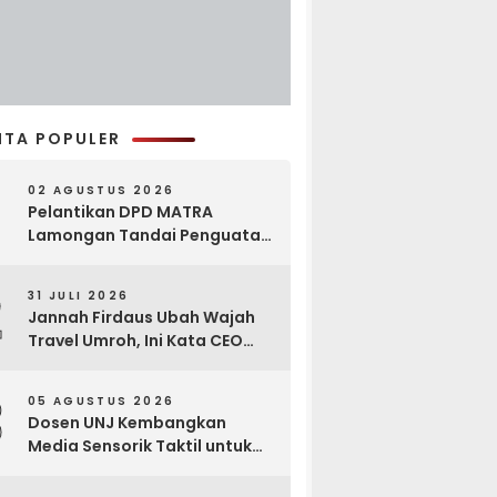
ITA POPULER
02 AGUSTUS 2026
Pelantikan DPD MATRA
Lamongan Tandai Penguatan
Gerakan Pelestarian Budaya
2
31 JULI 2026
Jannah Firdaus Ubah Wajah
Travel Umroh, Ini Kata CEO
Wael Ahmed
3
05 AGUSTUS 2026
Dosen UNJ Kembangkan
Media Sensorik Taktil untuk
Anak Berkebutuhan Khusus