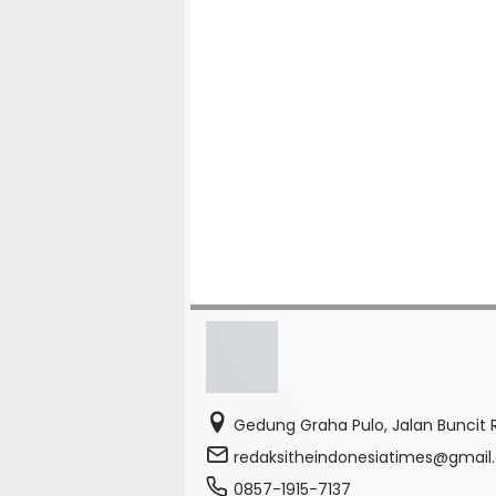
Gedung Graha Pulo, Jalan Buncit R
redaksitheindonesiatimes@gmai
0857-1915-7137