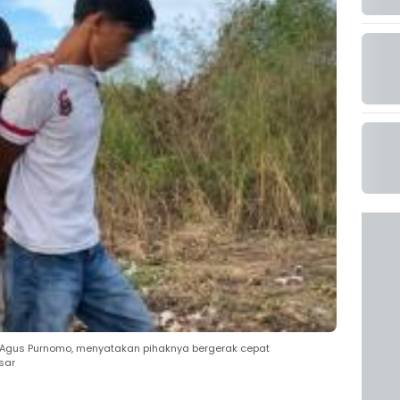
P Agus Purnomo, menyatakan pihaknya bergerak cepat
sar