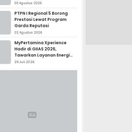
Madagaskar
03 Agustus 2026
PTPN I Regional 5 Borong
Prestasi Lewat Program
Garda Reputasi
02 Agustus 2026
MyPertamina Xperience
Hadir di GIIAS 2026,
Tawarkan Layanan Energi
Terintegrasi
29 Juli 2026