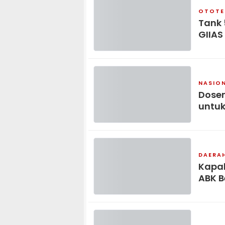
OTOTE
Tank 
GIIAS
NASIO
Dosen
untuk
DAERA
Kapal
ABK B