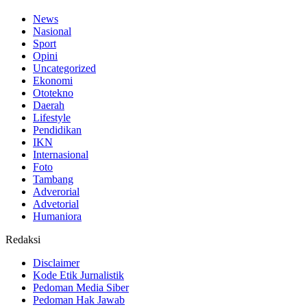
News
Nasional
Sport
Opini
Uncategorized
Ekonomi
Ototekno
Daerah
Lifestyle
Pendidikan
IKN
Internasional
Foto
Tambang
Adverorial
Advetorial
Humaniora
Redaksi
Disclaimer
Kode Etik Jurnalistik
Pedoman Media Siber
Pedoman Hak Jawab