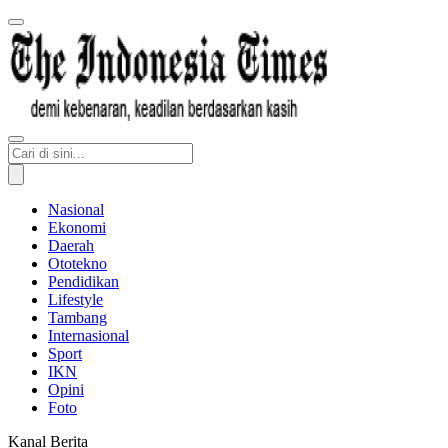
Nasional
Ekonomi
Daerah
Ototekno
Pendidikan
Lifestyle
Tambang
Internasional
Sport
IKN
Opini
Foto
Kanal Berita