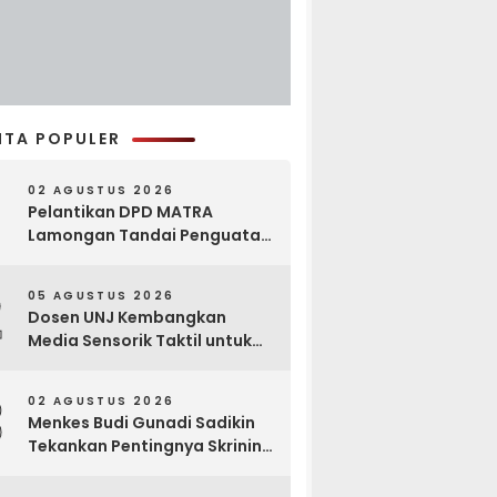
ITA POPULER
02 AGUSTUS 2026
Pelantikan DPD MATRA
Lamongan Tandai Penguatan
Gerakan Pelestarian Budaya
2
05 AGUSTUS 2026
Dosen UNJ Kembangkan
Media Sensorik Taktil untuk
Anak Berkebutuhan Khusus
3
02 AGUSTUS 2026
Menkes Budi Gunadi Sadikin
Tekankan Pentingnya Skrining
di Bogor Oncology Summit
2026