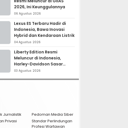
Resmi Meluncur di GIIAS
2026, Ini Keunggulannya
06 Agustus 2026
Lexus ES Terbaru Hadir di
Indonesia, Bawa Inovasi
Hybrid dan Kendaraan Listrik
04 Agustus 2026
Liberty Edition Resmi
Meluncur di Indonesia,
Harley-Davidson Sasar
Kolektor Motor Premium
03 Agustus 2026
k Jurnalistik
Pedoman Media Siber
an Privasi
Standar Perlindungan
Profesi Wartawan