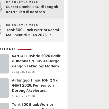
4
07 AGUSTUS 2026
Sunset Sambil BBQ di Tengah
Kota? Bisa di Rooftop
EXCOTEL Surabaya
5
06 AGUSTUS 2026
Tank 500 Black Warrior Resmi
Meluncur di GIIAS 2026, Ini
Keunggulannya
OTEKNO
SANTA FE Hybrid 2026 Hadir
di Indonesia, SUV Keluarga
dengan Teknologi Modern
09 Agustus 2026
Airlangga Tinjau IONIQ 9 di
GIIAS 2026, Pemerintah
Dorong Akselerasi
Kendaraan Listrik
08 Agustus 2026
Tank 500 Black Warrior