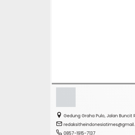
Gedung Graha Pulo, Jalan Buncit R
redaksitheindonesiatimes@gmai
0857-1915-7137