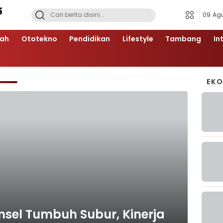
09 Ag
ah
Ototekno
Pendidikan
Lifestyle
Tambang
In
EK
sel Tumbuh Subur, Kinerja