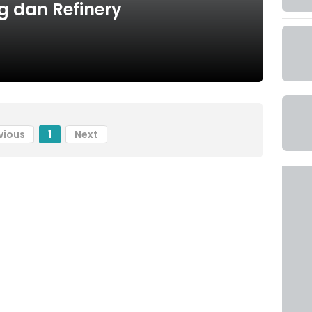
ng dan Refinery
vious
1
Next