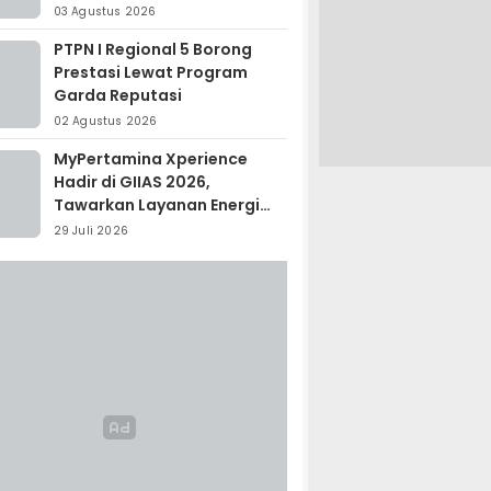
Madagaskar
03 Agustus 2026
PTPN I Regional 5 Borong
Prestasi Lewat Program
Garda Reputasi
02 Agustus 2026
MyPertamina Xperience
Hadir di GIIAS 2026,
Tawarkan Layanan Energi
Terintegrasi
29 Juli 2026