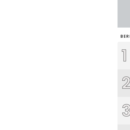
BER
1