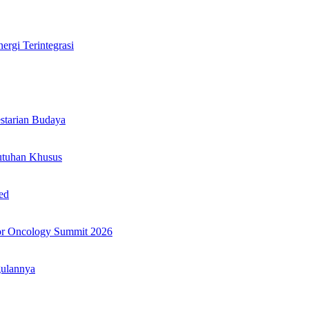
rgi Terintegrasi
tarian Budaya
utuhan Khusus
ed
or Oncology Summit 2026
gulannya