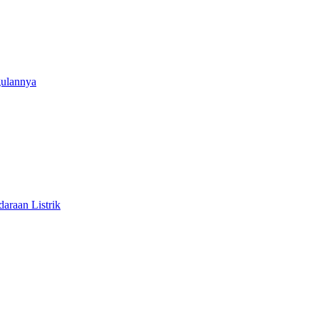
gulannya
araan Listrik