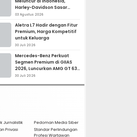
Meluncur di Indonesia,
Harley-Davidson Sasar
Kolektor Motor Premium
03 Agustus 2026
Aletra L7 Hadir dengan Fitur
Premium, Harga Kompetitif
untuk Keluarga
30 Juli 2026
Mercedes-Benz Perkuat
Segmen Premium di GIIAS
2026, Luncurkan AMG GT 63
PRO dan GLC 200
30 Juli 2026
k Jurnalistik
Pedoman Media Siber
an Privasi
Standar Perlindungan
Profesi Wartawan