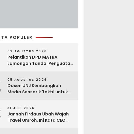
ITA POPULER
02 AGUSTUS 2026
Pelantikan DPD MATRA
Lamongan Tandai Penguatan
Gerakan Pelestarian Budaya
2
05 AGUSTUS 2026
Dosen UNJ Kembangkan
Media Sensorik Taktil untuk
Anak Berkebutuhan Khusus
3
31 JULI 2026
Jannah Firdaus Ubah Wajah
Travel Umroh, Ini Kata CEO
Wael Ahmed