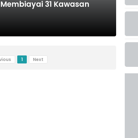
u Membiayai 31 Kawasan
vious
1
Next