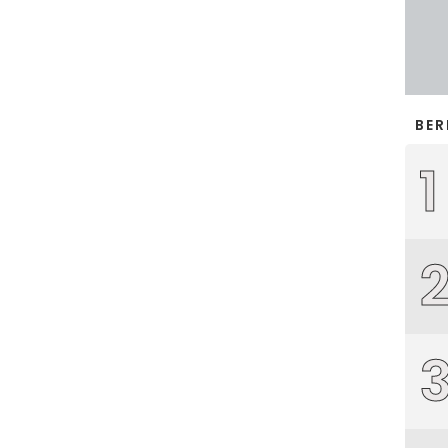
BER
1