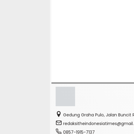
Gedung Graha Pulo, Jalan Buncit R
redaksitheindonesiatimes@gmai
0857-1915-7137