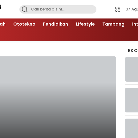
07 Ag
ah
Ototekno
Pendidikan
Lifestyle
Tambang
In
EK