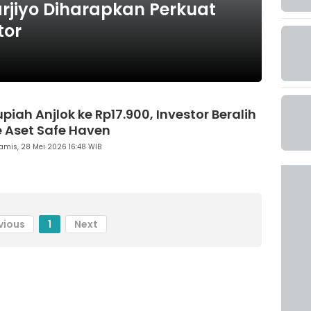
rjiyo Diharapkan Perkuat
tor
piah Anjlok ke Rp17.900, Investor Beralih
e Aset Safe Haven
amis, 28 Mei 2026 16:48 WIB
vious
1
Next