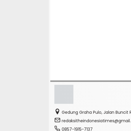
Gedung Graha Pulo, Jalan Buncit R
redaksitheindonesiatimes@gmai
0857-1915-7137