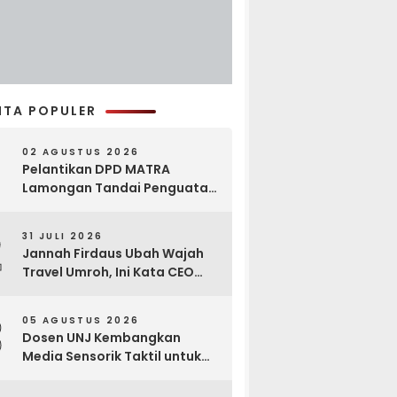
ITA POPULER
02 AGUSTUS 2026
Pelantikan DPD MATRA
Lamongan Tandai Penguatan
Gerakan Pelestarian Budaya
2
31 JULI 2026
Jannah Firdaus Ubah Wajah
Travel Umroh, Ini Kata CEO
Wael Ahmed
3
05 AGUSTUS 2026
Dosen UNJ Kembangkan
Media Sensorik Taktil untuk
Anak Berkebutuhan Khusus