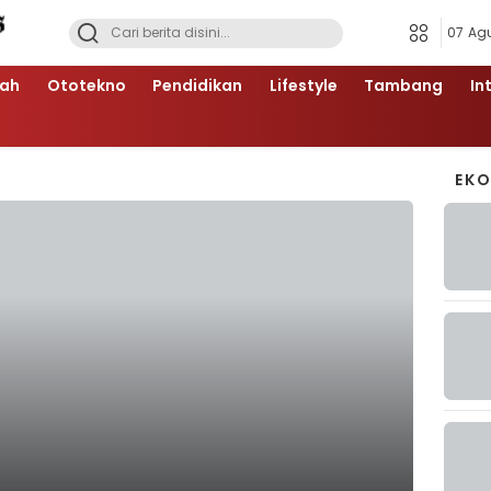
07 Ag
ah
Ototekno
Pendidikan
Lifestyle
Tambang
In
EK