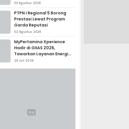
Madagaskar
03 Agustus 2026
PTPN I Regional 5 Borong
Prestasi Lewat Program
Garda Reputasi
02 Agustus 2026
MyPertamina Xperience
Hadir di GIIAS 2026,
Tawarkan Layanan Energi
Terintegrasi
29 Juli 2026