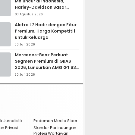
Meluncur di Indonesia,
Harley-Davidson Sasar
Kolektor Motor Premium
03 Agustus 2026
Aletra L7 Hadir dengan Fitur
Premium, Harga Kompetitif
untuk Keluarga
30 Juli 2026
Mercedes-Benz Perkuat
Segmen Premium di GIIAS
2026, Luncurkan AMG GT 63
PRO dan GLC 200
30 Juli 2026
k Jurnalistik
Pedoman Media Siber
an Privasi
Standar Perlindungan
Profesi Wartawan