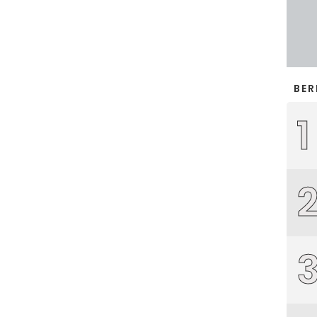
BER
1