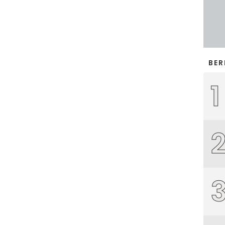
BER
1