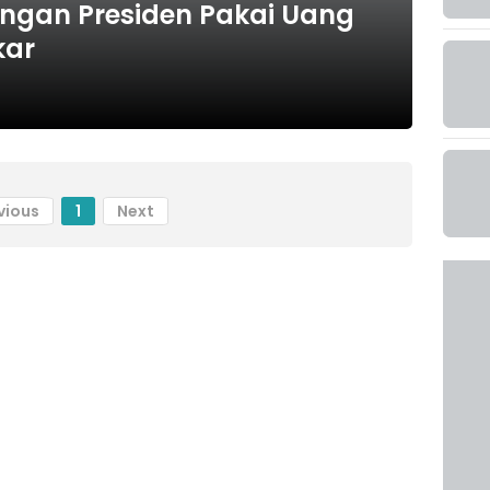
ungan Presiden Pakai Uang
kar
vious
1
Next