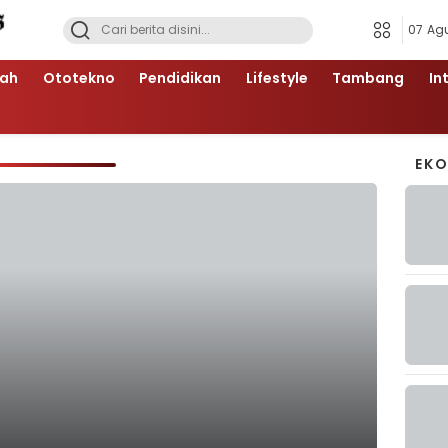
07 Ag
ah
Ototekno
Pendidikan
Lifestyle
Tambang
In
EK