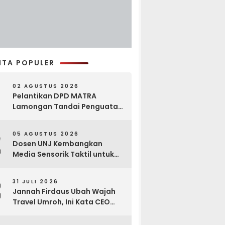
ITA POPULER
02 AGUSTUS 2026
Pelantikan DPD MATRA
Lamongan Tandai Penguatan
Gerakan Pelestarian Budaya
2
05 AGUSTUS 2026
Dosen UNJ Kembangkan
Media Sensorik Taktil untuk
Anak Berkebutuhan Khusus
3
31 JULI 2026
Jannah Firdaus Ubah Wajah
Travel Umroh, Ini Kata CEO
Wael Ahmed