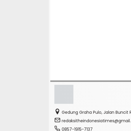
Gedung Graha Pulo, Jalan Buncit R
redaksitheindonesiatimes@gmai
0857-1915-7137