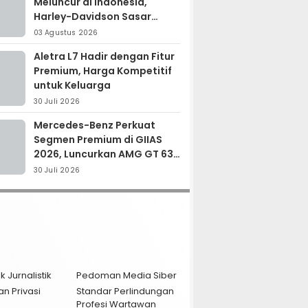
Meluncur di Indonesia,
Harley-Davidson Sasar
Kolektor Motor Premium
03 Agustus 2026
Aletra L7 Hadir dengan Fitur
Premium, Harga Kompetitif
untuk Keluarga
30 Juli 2026
Mercedes-Benz Perkuat
Segmen Premium di GIIAS
2026, Luncurkan AMG GT 63
PRO dan GLC 200
30 Juli 2026
k Jurnalistik
Pedoman Media Siber
an Privasi
Standar Perlindungan
Profesi Wartawan