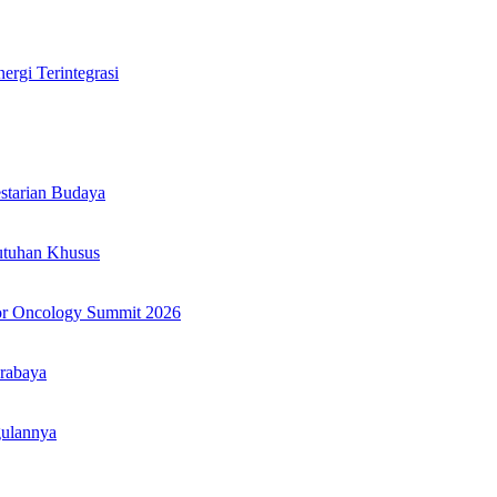
rgi Terintegrasi
tarian Budaya
utuhan Khusus
or Oncology Summit 2026
rabaya
gulannya