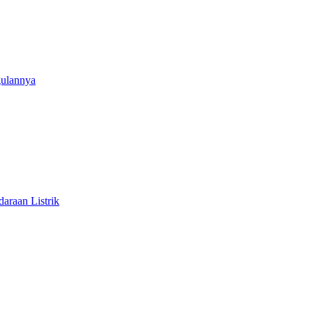
gulannya
araan Listrik