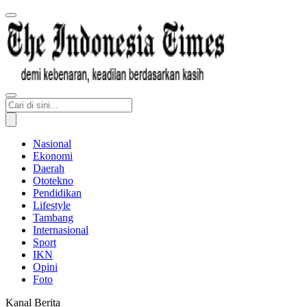
Nasional
Ekonomi
Daerah
Ototekno
Pendidikan
Lifestyle
Tambang
Internasional
Sport
IKN
Opini
Foto
Kanal Berita