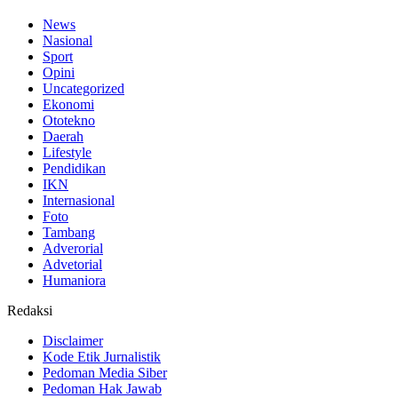
News
Nasional
Sport
Opini
Uncategorized
Ekonomi
Ototekno
Daerah
Lifestyle
Pendidikan
IKN
Internasional
Foto
Tambang
Adverorial
Advetorial
Humaniora
Redaksi
Disclaimer
Kode Etik Jurnalistik
Pedoman Media Siber
Pedoman Hak Jawab