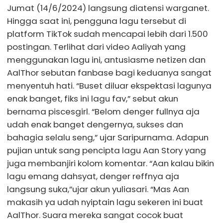
Jumat (14/6/2024) langsung diatensi warganet.
Hingga saat ini, pengguna lagu tersebut di
platform TikTok sudah mencapai lebih dari 1.500
postingan. Terlihat dari video Aaliyah yang
menggunakan lagu ini, antusiasme netizen dan
AalThor sebutan fanbase bagi keduanya sangat
menyentuh hati. “Buset diluar ekspektasi lagunya
enak banget, fiks ini lagu fav,” sebut akun
bernama piscesgirl. “Belom denger fullnya aja
udah enak banget dengernya, sukses dan
bahagia selalu seng,” ujar Saripurnama. Adapun
pujian untuk sang pencipta lagu Aan Story yang
juga membanjiri kolom komentar. “Aan kalau bikin
lagu emang dahsyat, denger reffnya aja
langsung suka,”ujar akun yuliasari. “Mas Aan
makasih ya udah nyiptain lagu sekeren ini buat
AalThor. Suara mereka sangat cocok buat