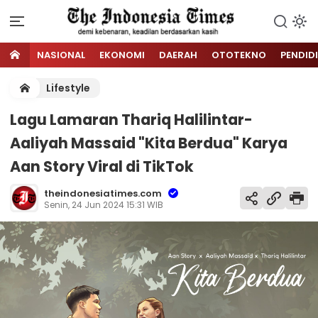
NASIONAL
EKONOMI
DAERAH
OTOTEKNO
PENDID
Lifestyle
Lagu Lamaran Thariq Halilintar-
Aaliyah Massaid "Kita Berdua" Karya
Aan Story Viral di TikTok
theindonesiatimes.com
Senin, 24 Jun 2024 15:31 WIB