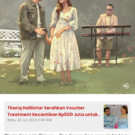
Thariq Halilintar Serahkan Voucher
Treatment Kecantikan Rp500 Juta untuk
Rabu, 26 Jun 2024 17:45 WIB
Lamar Aaliyah Massaid