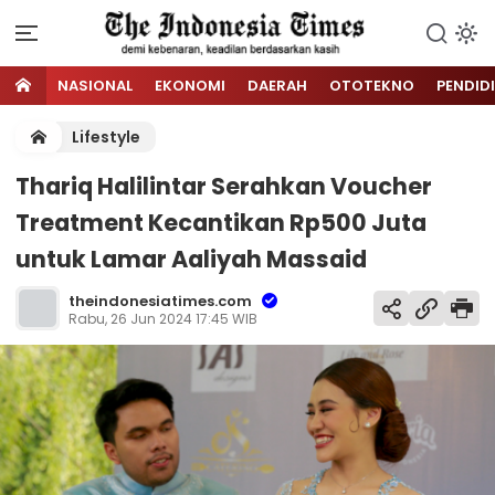
NASIONAL
EKONOMI
DAERAH
OTOTEKNO
PENDID
Lifestyle
Thariq Halilintar Serahkan Voucher
Treatment Kecantikan Rp500 Juta
untuk Lamar Aaliyah Massaid
theindonesiatimes.com
Rabu, 26 Jun 2024 17:45 WIB