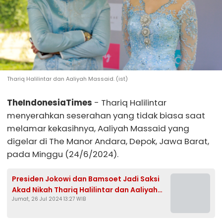
Thariq Halilintar dan Aaliyah Massaid. (ist)
TheIndonesiaTimes
- Thariq Halilintar
menyerahkan seserahan yang tidak biasa saat
melamar kekasihnya, Aaliyah Massaid yang
digelar di The Manor Andara, Depok, Jawa Barat,
pada Minggu (24/6/2024).
Presiden Jokowi dan Bamsoet Jadi Saksi
Akad Nikah Thariq Halilintar dan Aaliyah
Jumat, 26 Jul 2024 13:27 WIB
Massaid