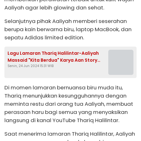
Aaliyah agar lebih glowing dan sehat.
Selanjutnya pihak Aaliyah memberi seserahan
berupa kain berwarna biru, laptop MacBook, dan
sepatu Adidas limited edition.
Lagu Lamaran Thariq Halilintar-Aaliyah
Massaid "Kita Berdua" Karya Aan Story
Senin, 24 Jun 2024 15:31 WIB
Viral di TikTok
Di momen lamaran bernuansa biru muda itu,
Thariq menunjukkan kesungguhannya dengan
meminta restu dari orang tua Aaliyah, membuat
perasaan haru bagi semua yang menyaksikan
langsung di kanal YouTube Thariq Halilintar.
Saat menerima lamaran Thariq Halilintar, Aaliyah