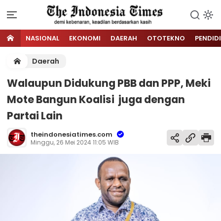
NASIONAL
EKONOMI
DAERAH
OTOTEKNO
PENDID
Daerah
Walaupun Didukung PBB dan PPP, Meki
Mote Bangun Koalisi juga dengan
Partai Lain
theindonesiatimes.com
Minggu, 26 Mei 2024 11:05 WIB