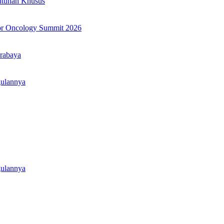
utuhan Khusus
or Oncology Summit 2026
rabaya
gulannya
gulannya