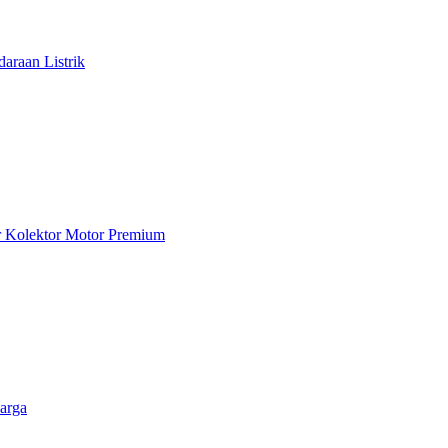
araan Listrik
ar Kolektor Motor Premium
arga