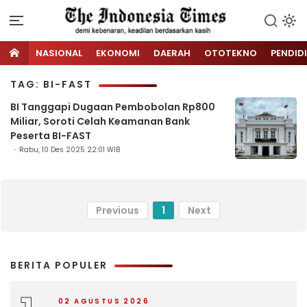
NASIONAL
EKONOMI
DAERAH
OTOTEKNO
PENDID
TAG: BI-FAST
BI Tanggapi Dugaan Pembobolan Rp800
Miliar, Soroti Celah Keamanan Bank
Peserta BI-FAST
Rabu, 10 Des 2025 22:01 WIB
Previous
1
Next
BERITA POPULER
02 AGUSTUS 2026