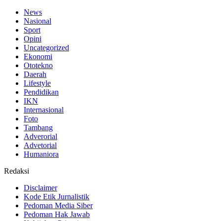
News
Nasional
Sport
Opini
Uncategorized
Ekonomi
Ototekno
Daerah
Lifestyle
Pendidikan
IKN
Internasional
Foto
Tambang
Adverorial
Advetorial
Humaniora
Redaksi
Disclaimer
Kode Etik Jurnalistik
Pedoman Media Siber
Pedoman Hak Jawab