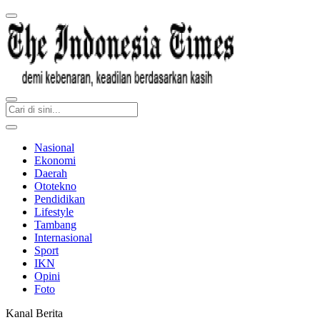
Nasional
Ekonomi
Daerah
Ototekno
Pendidikan
Lifestyle
Tambang
Internasional
Sport
IKN
Opini
Foto
Kanal Berita