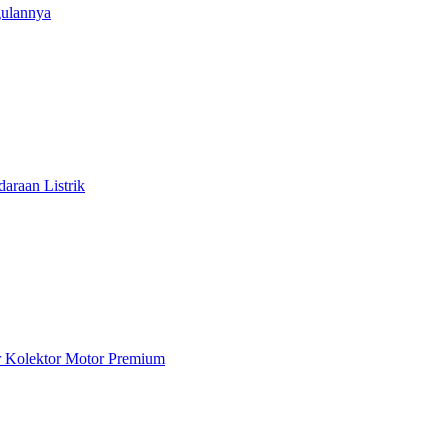
gulannya
araan Listrik
ar Kolektor Motor Premium