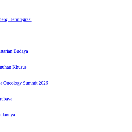
rgi Terintegrasi
tarian Budaya
utuhan Khusus
or Oncology Summit 2026
rabaya
gulannya