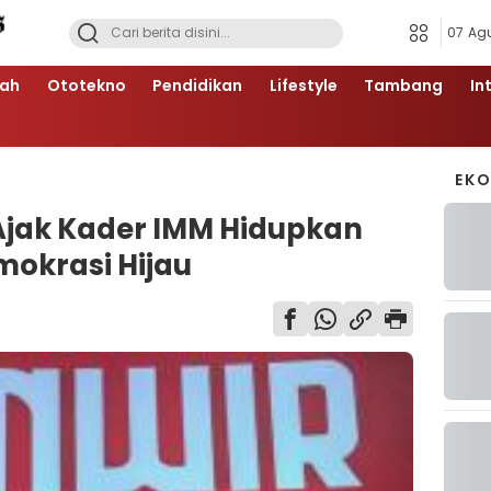
07 Ag
ah
Ototekno
Pendidikan
Lifestyle
Tambang
In
EK
Ajak Kader IMM Hidupkan
emokrasi Hijau