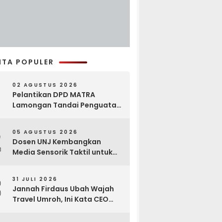
ITA POPULER
02 AGUSTUS 2026
Pelantikan DPD MATRA
Lamongan Tandai Penguatan
Gerakan Pelestarian Budaya
2
05 AGUSTUS 2026
Dosen UNJ Kembangkan
Media Sensorik Taktil untuk
Anak Berkebutuhan Khusus
3
31 JULI 2026
Jannah Firdaus Ubah Wajah
Travel Umroh, Ini Kata CEO
Wael Ahmed