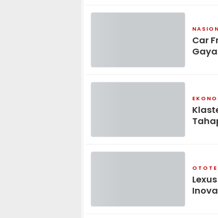
NASIO
Car F
Gaya
EKONO
Klast
Tahap
OTOTE
Lexus
Inova