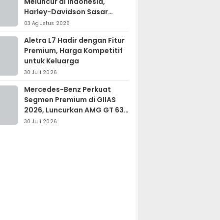
Meluncur di Indonesia,
Harley-Davidson Sasar
Kolektor Motor Premium
03 Agustus 2026
Aletra L7 Hadir dengan Fitur
Premium, Harga Kompetitif
untuk Keluarga
30 Juli 2026
Mercedes-Benz Perkuat
Segmen Premium di GIIAS
2026, Luncurkan AMG GT 63
PRO dan GLC 200
30 Juli 2026