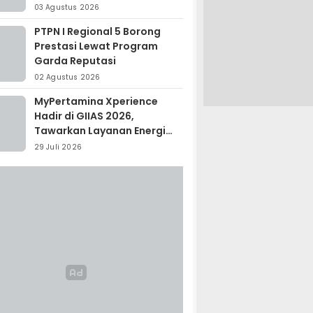
Madagaskar
03 Agustus 2026
PTPN I Regional 5 Borong
Prestasi Lewat Program
Garda Reputasi
02 Agustus 2026
MyPertamina Xperience
Hadir di GIIAS 2026,
Tawarkan Layanan Energi
Terintegrasi
29 Juli 2026