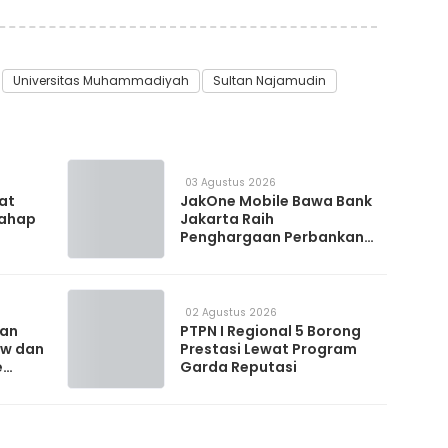
Universitas Muhammadiyah
Sultan Najamudin
03 Agustus 2026
 at
JakOne Mobile Bawa Bank
Tahap
Jakarta Raih
Penghargaan Perbankan
Digital 2026
02 Agustus 2026
kan
PTPN I Regional 5 Borong
ow dan
Prestasi Lewat Program
e
Garda Reputasi