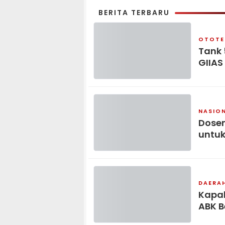
BERITA TERBARU
OTOTE
Tank 
GIIAS
NASIO
Dosen
untuk
DAERA
Kapal
ABK B