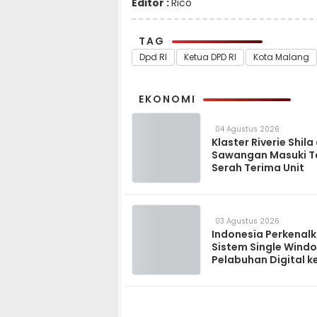
Editor :
Rico
TAG
Dpd RI
Ketua DPD RI
Kota Malang
EKONOMI
04 Agustus 2026
Klaster Riverie Shila
Sawangan Masuki 
Serah Terima Unit
03 Agustus 2026
Indonesia Perkenal
Sistem Single Wind
Pelabuhan Digital k
Madagaskar