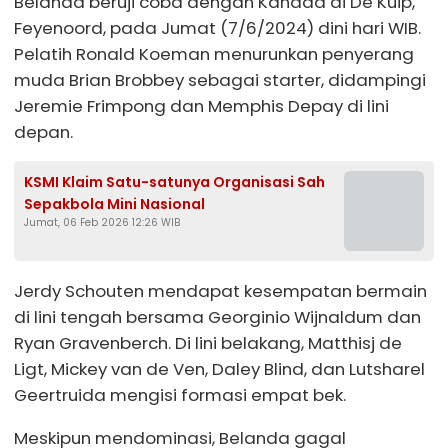
Belanda beruji coba dengan Kanada di De Kuip,
Feyenoord, pada Jumat (7/6/2024) dini hari WIB.
Pelatih Ronald Koeman menurunkan penyerang
muda Brian Brobbey sebagai starter, didampingi
Jeremie Frimpong dan Memphis Depay di lini
depan.
KSMI Klaim Satu-satunya Organisasi Sah
Sepakbola Mini Nasional
Jumat, 06 Feb 2026 12:26 WIB
Jerdy Schouten mendapat kesempatan bermain
di lini tengah bersama Georginio Wijnaldum dan
Ryan Gravenberch. Di lini belakang, Matthisj de
Ligt, Mickey van de Ven, Daley Blind, dan Lutsharel
Geertruida mengisi formasi empat bek.
Meskipun mendominasi, Belanda gagal