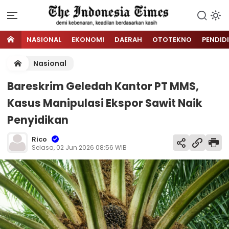
NASIONAL
EKONOMI
DAERAH
OTOTEKNO
PENDID
Nasional
Bareskrim Geledah Kantor PT MMS,
Kasus Manipulasi Ekspor Sawit Naik
Penyidikan
Rico
Selasa, 02 Jun 2026 08:56 WIB