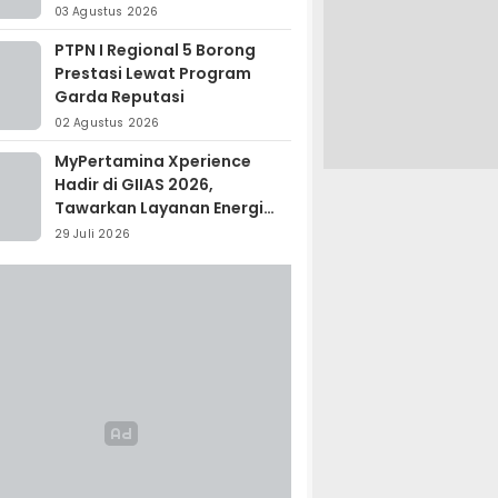
Madagaskar
03 Agustus 2026
PTPN I Regional 5 Borong
Prestasi Lewat Program
Garda Reputasi
02 Agustus 2026
MyPertamina Xperience
Hadir di GIIAS 2026,
Tawarkan Layanan Energi
Terintegrasi
29 Juli 2026