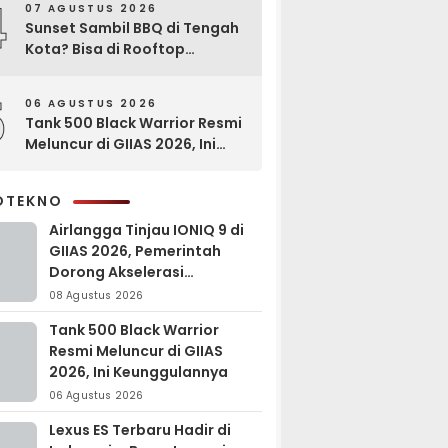
4
07 AGUSTUS 2026
Sunset Sambil BBQ di Tengah
Kota? Bisa di Rooftop
EXCOTEL Surabaya
5
06 AGUSTUS 2026
Tank 500 Black Warrior Resmi
Meluncur di GIIAS 2026, Ini
Keunggulannya
OTEKNO
Airlangga Tinjau IONIQ 9 di
GIIAS 2026, Pemerintah
Dorong Akselerasi
Kendaraan Listrik
08 Agustus 2026
Tank 500 Black Warrior
Resmi Meluncur di GIIAS
2026, Ini Keunggulannya
06 Agustus 2026
Lexus ES Terbaru Hadir di