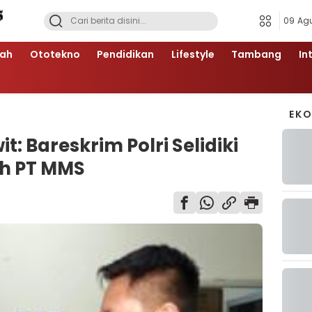
09 Ag
ah
Ototekno
Pendidikan
Lifestyle
Tambang
In
EK
t: Bareskrim Polri Selidiki
eh PT MMS