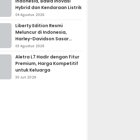
Indonesia, Bawa Inovasi
Hybrid dan Kendaraan Listrik
04 Agustus 2026
Liberty Edition Resmi
Meluncur di Indonesia,
Harley-Davidson Sasar
Kolektor Motor Premium
03 Agustus 2026
Aletra L7 Hadir dengan Fitur
Premium, Harga Kompetitif
untuk Keluarga
30 Juli 2026