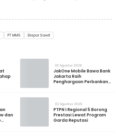
i
PT MMS
Ekspor Sawit
03 Agustus 2026
 at
JakOne Mobile Bawa Bank
Tahap
Jakarta Raih
Penghargaan Perbankan
Digital 2026
02 Agustus 2026
kan
PTPN I Regional 5 Borong
ow dan
Prestasi Lewat Program
e
Garda Reputasi