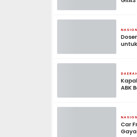
GIIAS
NASIO
Dosen
untuk
DAERA
Kapal
ABK B
NASIO
Car F
Gaya