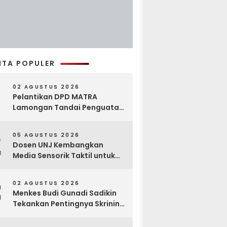
ITA POPULER
02 AGUSTUS 2026
Pelantikan DPD MATRA
Lamongan Tandai Penguatan
Gerakan Pelestarian Budaya
2
05 AGUSTUS 2026
Dosen UNJ Kembangkan
Media Sensorik Taktil untuk
Anak Berkebutuhan Khusus
3
02 AGUSTUS 2026
Menkes Budi Gunadi Sadikin
Tekankan Pentingnya Skrining
di Bogor Oncology Summit
2026