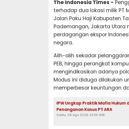
The Indonesia Times -
Pengg
terhadap dua lokasi milik P
Jalan Paku Haji Kabupaten T
Pademangan, Jakarta Utara 
perdagangan ekspor Indonesia
negara.
Alih-alih sekadar pelanggara
PEB, hingga perangkat kompu
mengindikasikan adanya pola m
Modus ini diduga dilakukan u
memperbesar keuntungan dari s
IPW Ungkap Praktik Mafia Hukum di
Penanganan Kasus PT ARA
Sabtu, 08 Agu 2026 23:39 WIB