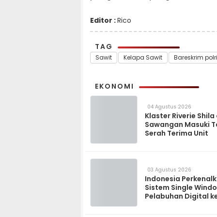
Editor :
Rico
TAG
Sawit
Kelapa Sawit
Bareskrim polr
EKONOMI
04 Agustus 2026
Klaster Riverie Shila
Sawangan Masuki 
Serah Terima Unit
03 Agustus 2026
Indonesia Perkenal
Sistem Single Wind
Pelabuhan Digital k
Madagaskar