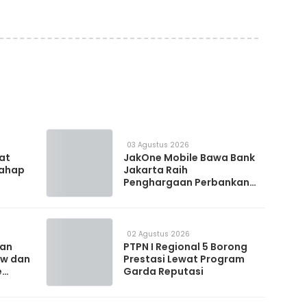
03 Agustus 2026
 at
JakOne Mobile Bawa Bank
Tahap
Jakarta Raih
Penghargaan Perbankan
Digital 2026
02 Agustus 2026
kan
PTPN I Regional 5 Borong
ow dan
Prestasi Lewat Program
e
Garda Reputasi