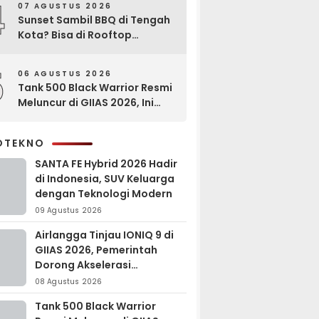
4
07 AGUSTUS 2026
Sunset Sambil BBQ di Tengah
Kota? Bisa di Rooftop
EXCOTEL Surabaya
5
06 AGUSTUS 2026
Tank 500 Black Warrior Resmi
Meluncur di GIIAS 2026, Ini
Keunggulannya
OTEKNO
SANTA FE Hybrid 2026 Hadir
di Indonesia, SUV Keluarga
dengan Teknologi Modern
09 Agustus 2026
Airlangga Tinjau IONIQ 9 di
GIIAS 2026, Pemerintah
Dorong Akselerasi
Kendaraan Listrik
08 Agustus 2026
Tank 500 Black Warrior