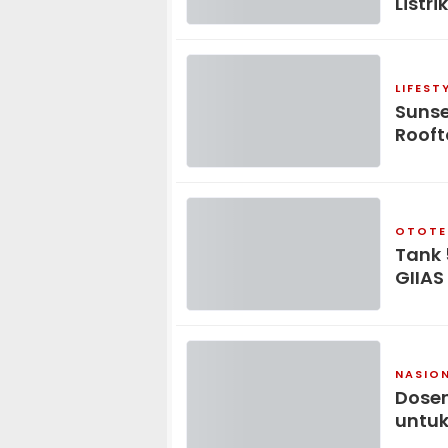
Listrik
LIFEST
Sunse
Rooft
OTOTE
Tank 
GIIAS
NASIO
Dosen
untuk