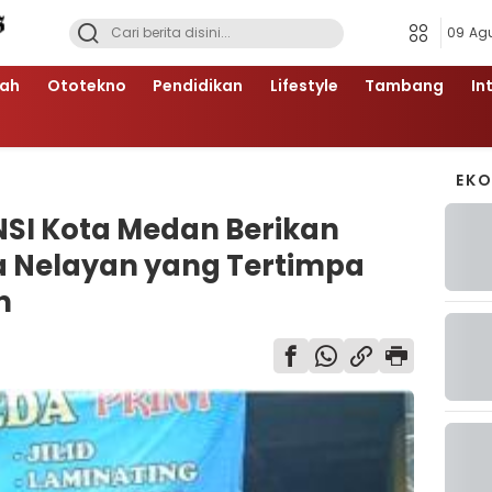
09 Ag
ah
Ototekno
Pendidikan
Lifestyle
Tambang
In
EK
SI Kota Medan Berikan
a Nelayan yang Tertimpa
n