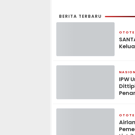
BERITA TERBARU
OTOTE
SANTA
Kelua
NASIO
IPW U
Ditti
Pena
OTOTE
Airla
Pemer