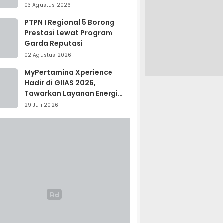
Madagaskar
03 Agustus 2026
PTPN I Regional 5 Borong
Prestasi Lewat Program
Garda Reputasi
02 Agustus 2026
MyPertamina Xperience
Hadir di GIIAS 2026,
Tawarkan Layanan Energi
Terintegrasi
29 Juli 2026