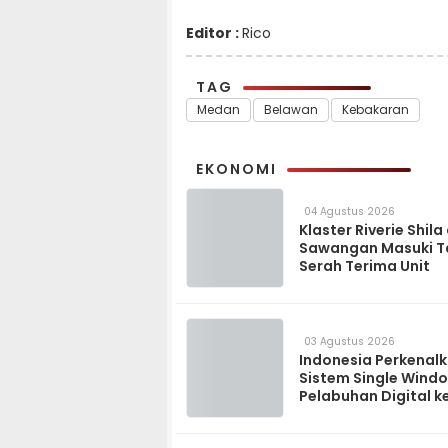
Editor :
Rico
TAG
Medan
Belawan
Kebakaran
EKONOMI
04 Agustus 2026
Klaster Riverie Shila
Sawangan Masuki 
Serah Terima Unit
03 Agustus 2026
Indonesia Perkenal
Sistem Single Wind
Pelabuhan Digital k
Madagaskar