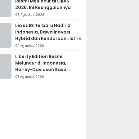
Resmi Meluncur di GIIAS
2026, Ini Keunggulannya
06 Agustus 2026
Lexus ES Terbaru Hadir di
Indonesia, Bawa Inovasi
Hybrid dan Kendaraan Listrik
04 Agustus 2026
Liberty Edition Resmi
Meluncur di Indonesia,
Harley-Davidson Sasar
Kolektor Motor Premium
03 Agustus 2026