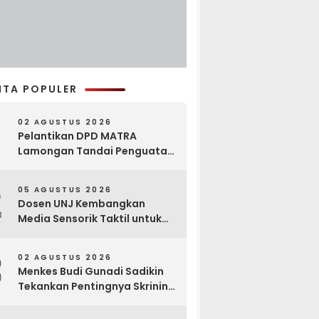
ITA POPULER
02 AGUSTUS 2026
Pelantikan DPD MATRA
Lamongan Tandai Penguatan
Gerakan Pelestarian Budaya
2
05 AGUSTUS 2026
Dosen UNJ Kembangkan
Media Sensorik Taktil untuk
Anak Berkebutuhan Khusus
3
02 AGUSTUS 2026
Menkes Budi Gunadi Sadikin
Tekankan Pentingnya Skrining
di Bogor Oncology Summit
2026