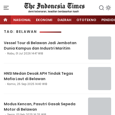
NASIONAL
EKONOMI
DAERAH
OTOTEKNO
PENDID
TAG: BELAWAN
Vessel Tour di Belawan Jadi Jembatan
Dunia Kampus dan Industri Maritim
Rabu, 01 Jul 2026 14:47 WIB
HNSI Medan Desak APH Tindak Tegas
Mafia Laut di Belawan
Kamis, 25 Sep 2025 14:40 WIB
Modus Kencan, Pasutri Gasak Sepeda
Motor di Belawan
Senin, 03 Feb 2025 16:25 WIB