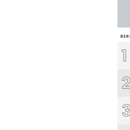
BER
1