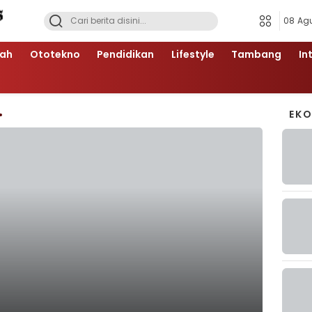
08 Ag
ah
Ototekno
Pendidikan
Lifestyle
Tambang
In
EK