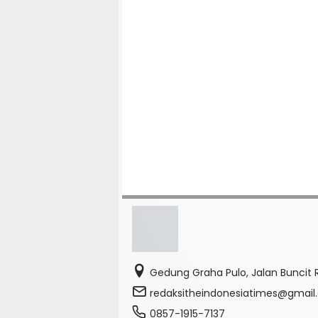
Gedung Graha Pulo, Jalan Buncit R
redaksitheindonesiatimes@gmai
0857-1915-7137