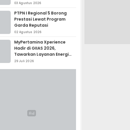
Madagaskar
03 Agustus 2026
PTPN I Regional 5 Borong
Prestasi Lewat Program
Garda Reputasi
02 Agustus 2026
MyPertamina Xperience
Hadir di GIIAS 2026,
Tawarkan Layanan Energi
Terintegrasi
29 Juli 2026