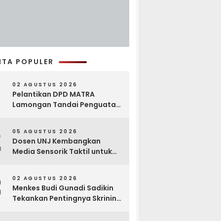
ITA POPULER
02 AGUSTUS 2026
Pelantikan DPD MATRA
Lamongan Tandai Penguatan
Gerakan Pelestarian Budaya
2
05 AGUSTUS 2026
Dosen UNJ Kembangkan
Media Sensorik Taktil untuk
Anak Berkebutuhan Khusus
3
02 AGUSTUS 2026
Menkes Budi Gunadi Sadikin
Tekankan Pentingnya Skrining
di Bogor Oncology Summit
2026