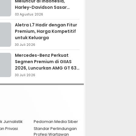
Meluncur di Indonesia,
Harley-Davidson Sasar
Kolektor Motor Premium
03 Agustus 2026
Aletra L7 Hadir dengan Fitur
Premium, Harga Kompetitif
untuk Keluarga
30 Juli 2026
Mercedes-Benz Perkuat
Segmen Premium di GIIAS
2026, Luncurkan AMG GT 63
PRO dan GLC 200
30 Juli 2026
k Jurnalistik
Pedoman Media Siber
an Privasi
Standar Perlindungan
Profesi Wartawan