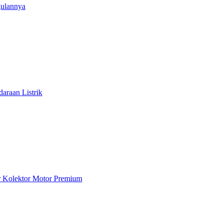
gulannya
araan Listrik
ar Kolektor Motor Premium