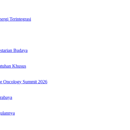
rgi Terintegrasi
tarian Budaya
utuhan Khusus
or Oncology Summit 2026
rabaya
gulannya