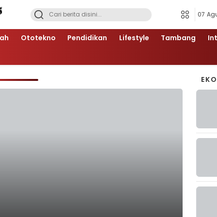
07 Ag
ah
Ototekno
Pendidikan
Lifestyle
Tambang
In
EK