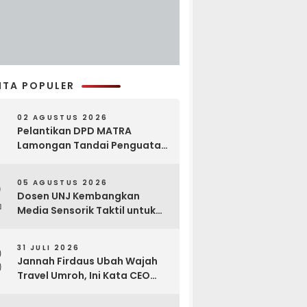
ITA POPULER
02 AGUSTUS 2026
Pelantikan DPD MATRA
Lamongan Tandai Penguatan
Gerakan Pelestarian Budaya
2
05 AGUSTUS 2026
Dosen UNJ Kembangkan
Media Sensorik Taktil untuk
Anak Berkebutuhan Khusus
3
31 JULI 2026
Jannah Firdaus Ubah Wajah
Travel Umroh, Ini Kata CEO
Wael Ahmed