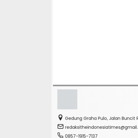
Gedung Graha Pulo, Jalan Buncit R
redaksitheindonesiatimes@gmai
0857-1915-7137