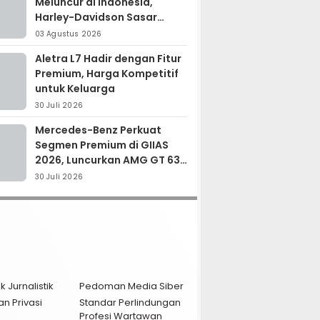
Meluncur di Indonesia,
Harley-Davidson Sasar
Kolektor Motor Premium
03 Agustus 2026
Aletra L7 Hadir dengan Fitur
Premium, Harga Kompetitif
untuk Keluarga
30 Juli 2026
Mercedes-Benz Perkuat
Segmen Premium di GIIAS
2026, Luncurkan AMG GT 63
PRO dan GLC 200
30 Juli 2026
k Jurnalistik
Pedoman Media Siber
an Privasi
Standar Perlindungan
Profesi Wartawan