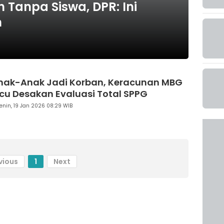
h Tanpa Siswa, DPR: Ini
n
nak-Anak Jadi Korban, Keracunan MBG
icu Desakan Evaluasi Total SPPG
enin, 19 Jan 2026 08:29 WIB
vious
1
Next