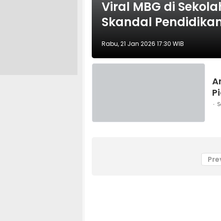
Viral MBG di Sekola
Skandal Pendidika
Rabu, 21 Jan 2026 17:30 WIB
A
P
S
Pre