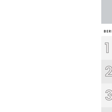
BER
1