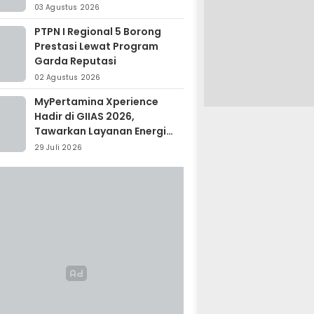
Madagaskar
03 Agustus 2026
PTPN I Regional 5 Borong
Prestasi Lewat Program
Garda Reputasi
02 Agustus 2026
MyPertamina Xperience
Hadir di GIIAS 2026,
Tawarkan Layanan Energi
Terintegrasi
29 Juli 2026