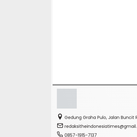
Gedung Graha Pulo, Jalan Buncit R
redaksitheindonesiatimes@gmai
0857-1915-7137