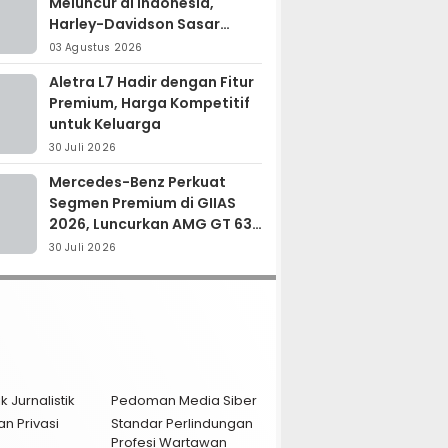
Meluncur di Indonesia,
Harley-Davidson Sasar
Kolektor Motor Premium
03 Agustus 2026
Aletra L7 Hadir dengan Fitur
Premium, Harga Kompetitif
untuk Keluarga
30 Juli 2026
Mercedes-Benz Perkuat
Segmen Premium di GIIAS
2026, Luncurkan AMG GT 63
PRO dan GLC 200
30 Juli 2026
k Jurnalistik
Pedoman Media Siber
an Privasi
Standar Perlindungan
Profesi Wartawan