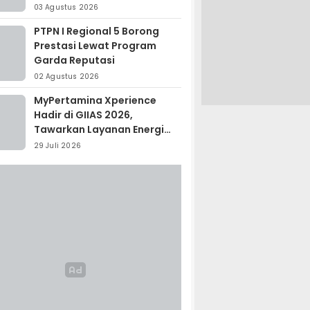
Madagaskar
03 Agustus 2026
PTPN I Regional 5 Borong
Prestasi Lewat Program
Garda Reputasi
02 Agustus 2026
MyPertamina Xperience
Hadir di GIIAS 2026,
Tawarkan Layanan Energi
Terintegrasi
29 Juli 2026