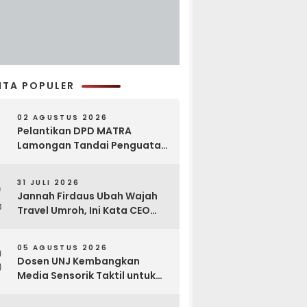
ITA POPULER
02 AGUSTUS 2026
Pelantikan DPD MATRA
Lamongan Tandai Penguatan
Gerakan Pelestarian Budaya
2
31 JULI 2026
Jannah Firdaus Ubah Wajah
Travel Umroh, Ini Kata CEO
Wael Ahmed
3
05 AGUSTUS 2026
Dosen UNJ Kembangkan
Media Sensorik Taktil untuk
Anak Berkebutuhan Khusus