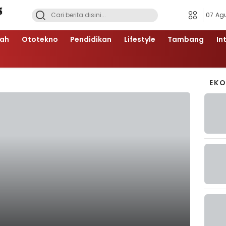
07 Ag
ah
Ototekno
Pendidikan
Lifestyle
Tambang
In
EK