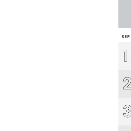
BER
1