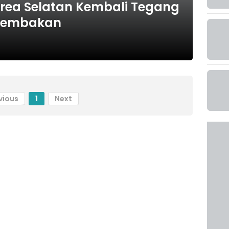
orea Selatan Kembali Tegang
Tembakan
vious
1
Next