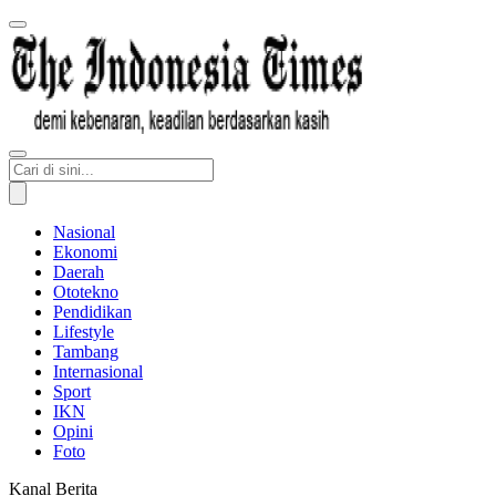
Nasional
Ekonomi
Daerah
Ototekno
Pendidikan
Lifestyle
Tambang
Internasional
Sport
IKN
Opini
Foto
Kanal Berita