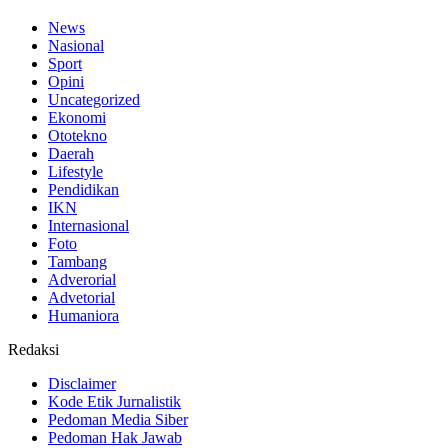
News
Nasional
Sport
Opini
Uncategorized
Ekonomi
Ototekno
Daerah
Lifestyle
Pendidikan
IKN
Internasional
Foto
Tambang
Adverorial
Advetorial
Humaniora
Redaksi
Disclaimer
Kode Etik Jurnalistik
Pedoman Media Siber
Pedoman Hak Jawab