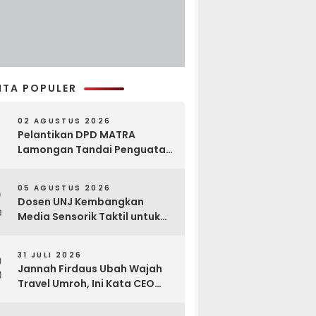
ITA POPULER
02 AGUSTUS 2026
Pelantikan DPD MATRA
Lamongan Tandai Penguatan
Gerakan Pelestarian Budaya
2
05 AGUSTUS 2026
Dosen UNJ Kembangkan
Media Sensorik Taktil untuk
Anak Berkebutuhan Khusus
3
31 JULI 2026
Jannah Firdaus Ubah Wajah
Travel Umroh, Ini Kata CEO
Wael Ahmed