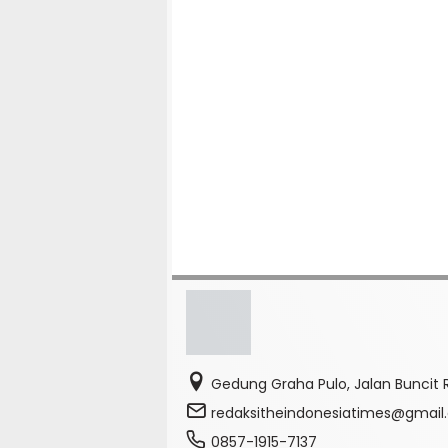
Gedung Graha Pulo, Jalan Buncit R
redaksitheindonesiatimes@gmai
0857-1915-7137