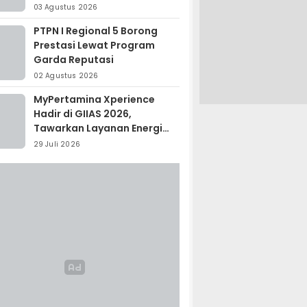
Madagaskar
03 Agustus 2026
PTPN I Regional 5 Borong
Prestasi Lewat Program
Garda Reputasi
02 Agustus 2026
MyPertamina Xperience
Hadir di GIIAS 2026,
Tawarkan Layanan Energi
Terintegrasi
29 Juli 2026