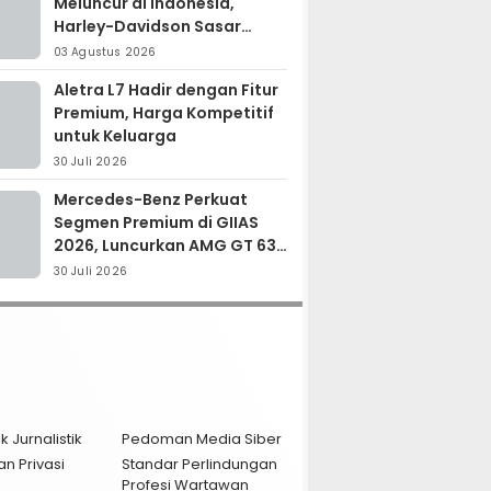
Meluncur di Indonesia,
Harley-Davidson Sasar
Kolektor Motor Premium
03 Agustus 2026
Aletra L7 Hadir dengan Fitur
Premium, Harga Kompetitif
untuk Keluarga
30 Juli 2026
Mercedes-Benz Perkuat
Segmen Premium di GIIAS
2026, Luncurkan AMG GT 63
PRO dan GLC 200
30 Juli 2026
k Jurnalistik
Pedoman Media Siber
an Privasi
Standar Perlindungan
Profesi Wartawan