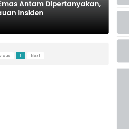
Emas Antam Dipertanyakan,
auan Insiden
vious
1
Next