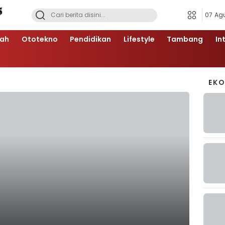
07 Ag
ah
Ototekno
Pendidikan
Lifestyle
Tambang
In
EK