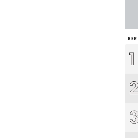
BER
1