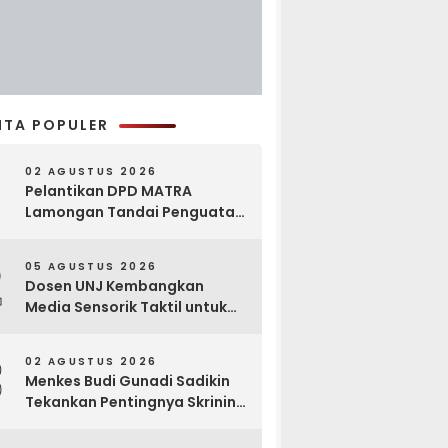
ITA POPULER
02 AGUSTUS 2026
Pelantikan DPD MATRA
Lamongan Tandai Penguatan
Gerakan Pelestarian Budaya
2
05 AGUSTUS 2026
Dosen UNJ Kembangkan
Media Sensorik Taktil untuk
Anak Berkebutuhan Khusus
3
02 AGUSTUS 2026
Menkes Budi Gunadi Sadikin
Tekankan Pentingnya Skrining
di Bogor Oncology Summit
2026