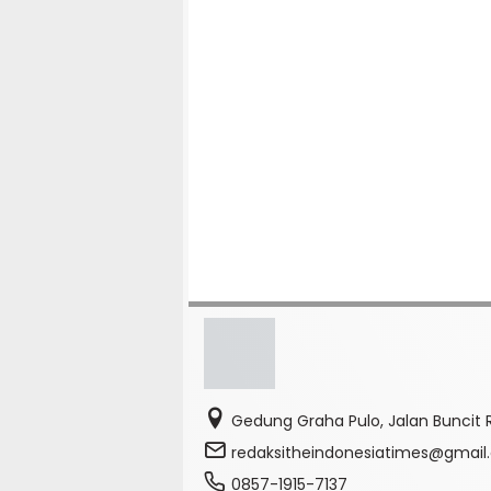
Gedung Graha Pulo, Jalan Buncit R
redaksitheindonesiatimes@gmai
0857-1915-7137