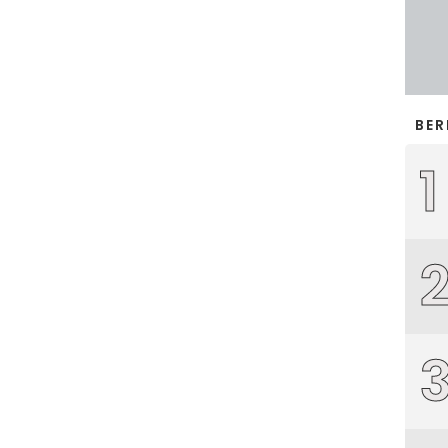
BER
1