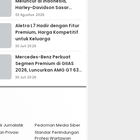
Meluncur di Indonesia,
Harley-Davidson Sasar
Kolektor Motor Premium
03 Agustus 2026
Aletra L7 Hadir dengan Fitur
Premium, Harga Kompetitif
untuk Keluarga
30 Juli 2026
Mercedes-Benz Perkuat
Segmen Premium di GIIAS
2026, Luncurkan AMG GT 63
PRO dan GLC 200
30 Juli 2026
k Jurnalistik
Pedoman Media Siber
an Privasi
Standar Perlindungan
Profesi Wartawan