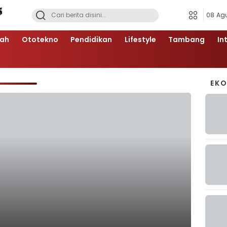
08 Ag
ah
Ototekno
Pendidikan
Lifestyle
Tambang
In
EK