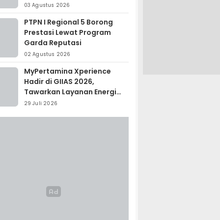
Madagaskar
03 Agustus 2026
PTPN I Regional 5 Borong
Prestasi Lewat Program
Garda Reputasi
02 Agustus 2026
MyPertamina Xperience
Hadir di GIIAS 2026,
Tawarkan Layanan Energi
Terintegrasi
29 Juli 2026