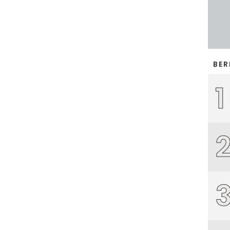
BER
1