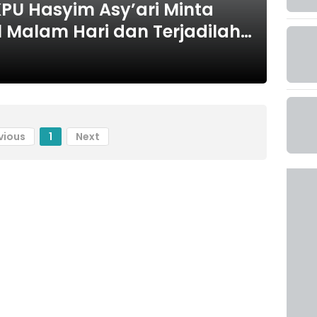
PU Hasyim Asy’ari Minta
 Malam Hari dan Terjadilah…
vious
1
Next