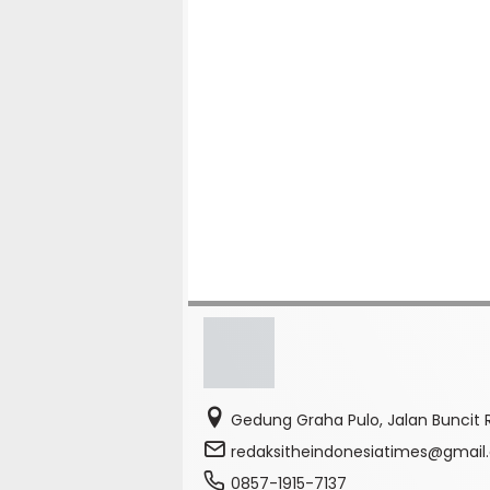
Gedung Graha Pulo, Jalan Buncit R
redaksitheindonesiatimes@gmai
0857-1915-7137