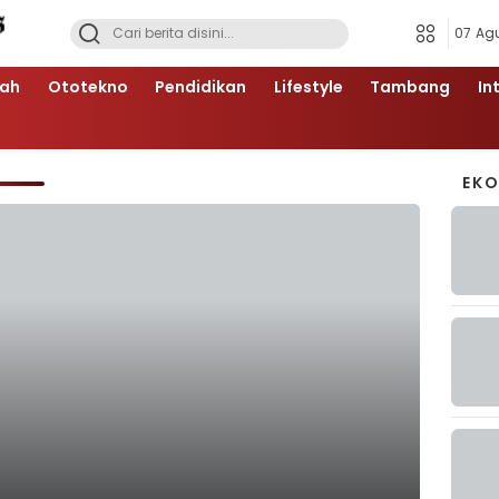
07 Ag
ah
Ototekno
Pendidikan
Lifestyle
Tambang
In
EK